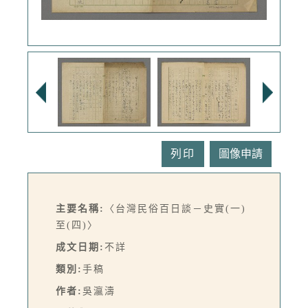
列印
主要名稱:
〈台灣民俗百日談－史實(一)
至(四)〉
成文日期:
不詳
類別:
手稿
作者:
吳瀛濤