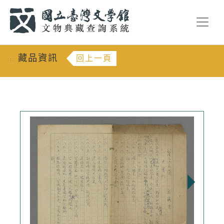
跳到主要內容
:::
藏品資訊
回上一頁
:::