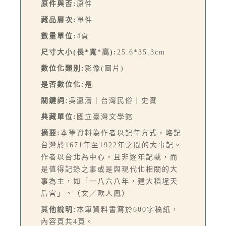
原件與否:
原件
藏品層次:
單件
數量單位:
4頁
尺寸大小(長*寬*高):
25.6*35.3cm
數位化類別:
影像(圖片)
是否數位化:
是
關鍵詞:
吳瀛濤｜台灣民俗｜史實
典藏單位:
國立臺灣文學館
摘要:
本筆資料為作者以記年方式，略記
台灣於1671年至1922年之間的大事記。
作者以台北為中心，且非逐年記載，而
是值得記錄之事或是與現代化相關的大
事為主，如「一八六八年，建大稻埕天
后宮」。（文／歐人鳳）
其他說明:
本筆資料書寫於600字稿紙，
內容頁共4頁。