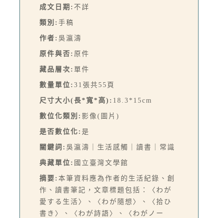
成文日期:
不詳
類別:
手稿
作者:
吳瀛濤
原件與否:
原件
藏品層次:
單件
數量單位:
31張共55頁
尺寸大小(長*寬*高):
18.3*15cm
數位化類別:
影像(圖片)
是否數位化:
是
關鍵詞:
吳瀛濤｜生活感觸｜讀書｜常識
典藏單位:
國立臺灣文學館
摘要:
本筆資料應為作者的生活紀錄、創
作、讀書筆記，文章標題包括：〈わが
愛する生活〉、〈わが隨想〉、〈拾ひ
書き〉、〈わが詩語〉、〈わがノー