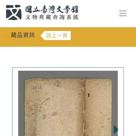
跳到主要內容
:::
藏品資訊
回上一頁
:::