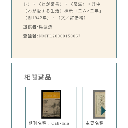
ト〉、〈わが讀書〉、〈常識〉。其中
〈わが愛する生活〉標示「二六○二年」
（即1942年）。（文／許倍榕）
提供者:
吳瀛濤
登錄號:
NMTL20060150067
-相關藏品-
期刊名稱：Oa̍h-miā
主要名稱：〈台灣的