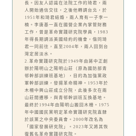
長。因友人認識在法院工作的琦君，兩
人開始通信交往，之後他轉調台北，於
1951年和琦君結婚，兩人育有一子李一
楠。李唐基一直在國營企業內掌管財務
工作，曾是革命實踐研究院學員，1983
年得長期調派美國紐約的機會，偕同琦
君一同前往，直至2004年，兩人回到台
灣定居淡水。
2.革命實踐研究院於1949年由蔣中正創
辦於陽明山之陽明山莊（原為國防部青
邨幹部訓練班基地），目的為加強黨政
軍幹部訓練，發揚革命精神。1953年於
木柵中興山莊成立分院，此後多次在兩
山莊間遷移，與青邨幹訓班互換基地。
最終於1994年由陽明山搬回木柵。1975
年中國國民黨明定革命實踐研究院直隸
於該黨之中央委員會。2000年改名為
「國家發展研究院」。2023年又將其恢
復舊名革命實踐研究院。