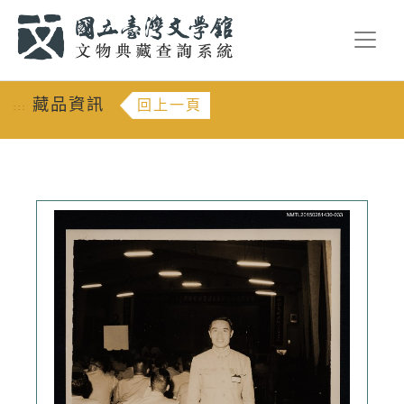
跳到主要內容
:::
藏品資訊
回上一頁
:::