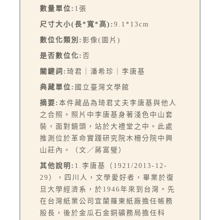
數量單位:
1張
尺寸大小(長*寬*高):
9.1*13cm
數位化類別:
影像(圖片)
是否數位化:
否
關鍵詞:
琦君｜潘希珍｜李唐基
典藏單位:
國立臺灣文學館
摘要:
本件藏品為琦君丈夫李唐基與他人
之合照。照片中李唐基身著淺色中山套
裝，面對鏡頭，站於大禮堂之中。此處
推測位於革命實踐研究院木柵分院中興
山莊內。（文／蔣富璧）
其他說明:
1.李唐基（1921/2013-12-
29），四川人，文學愛好者，畢業於復
旦大學經濟系，於1946年來到台灣。先
在台灣紙業公司宜蘭羅東紙廠擔任帳務
股長，後於金瓜石金銅礦務局擔任科