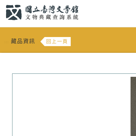
跳到主要內容
:::
藏品資訊
回上一頁
:::