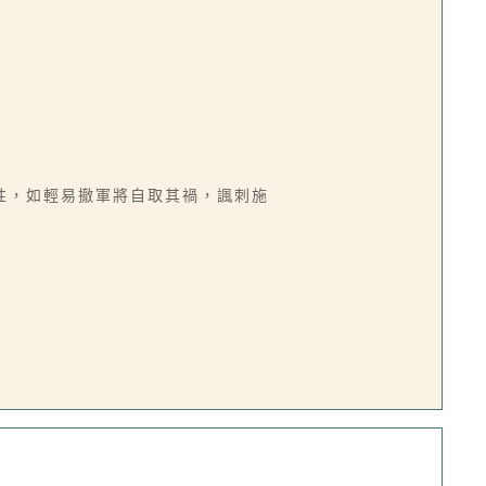
性，如輕易撤軍將自取其禍，諷刺施