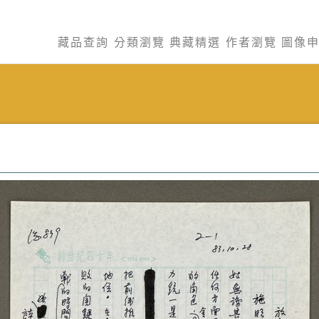
藏品查詢
分類瀏覽
典藏精選
作者瀏覽
圖像