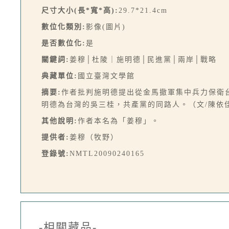
尺寸大小(長*寬*高):
29.7*21.4cm
數位化類別:
影像(圖片)
是否數位化:
是
關鍵詞:
姜穆│杜陵｜施明德│民進黨│兩岸│戰略
典藏單位:
國立臺灣文學館
摘要:
作者批判施明德提出從金馬撤軍集中兵力保衛
明德為台灣的吳三桂，共產黨的同路人。（文/陳依
其他說明:
作者本名為「姜穆」。
提供者:
姜穆（牧野）
登錄號:
NMTL20090240165
-相關藏品-