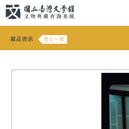
跳到主要內容
:::
藏品資訊
回上一頁
:::