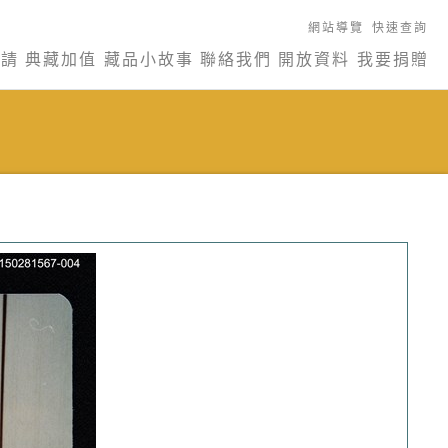
網站導覽
快速查詢
申請
典藏加值
藏品小故事
聯絡我們
開放資料
我要捐贈