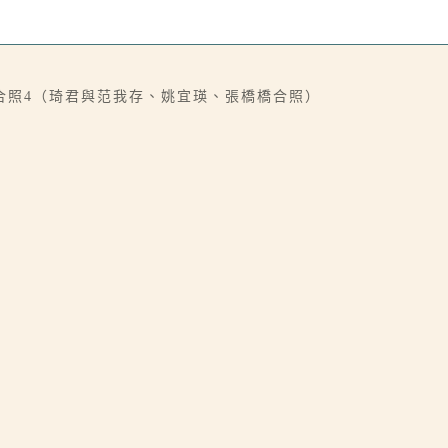
合照4（琦君與范我存、姚宜瑛、張橋橋合照）