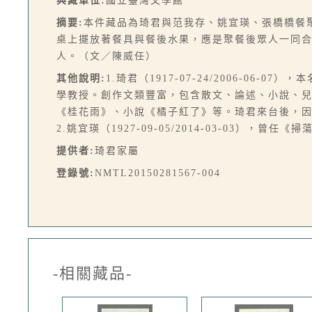
典藏單位:
國立臺灣文學館
摘要:
本件藏品為琦君與范我存、姚宜瑛、張橋橋餐
桌上擺放著餐具與餐後水果，應是聚餐後眾人一同合影留
人。（文／陳威任）
其他說明:
1.琦君（1917-07-24/2006-
學教授。創作文類豐富，包含散文、論述、小說、
《桂花雨》、小說《橘子紅了》等。琦君來台後，
2.姚宜瑛（1927-09-05/2014-03-03
提供者:
琦君家屬
登錄號:
NMTL20150281567-004
-相關藏品-