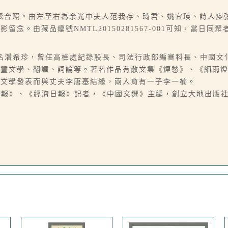
聚合照。由左至右為余光中夫人范我存、琦君、姚宜瑛、詩人瘂
念。由藏品編號NMTL20150281567-001可知，當日
06-07），本名潘希珍，曾任高檢處紀錄股長、司法行政部編審科長、
兒童文學、翻譯、詞論等。著名作品有散文集《煙愁》、《細雨
因文學發表而與丈夫李唐基結緣，兩人育有一子李一楠。
），曾任《掃蕩報》、《經濟日報》記者，《中國文選》主編，創立大地出版