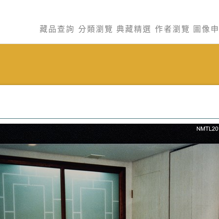
藏品查詢
分類瀏覽
典藏精選
作者瀏覽
圖像