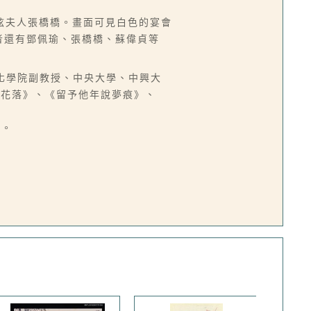
弦夫人張橋橋。畫面可見白色的宴會
同聚者還有鄧佩瑜、張橋橋、蘇偉貞等
中國文化學院副教授、中央大學、中興大
燈花落》、《留予他年說夢痕》、
社。