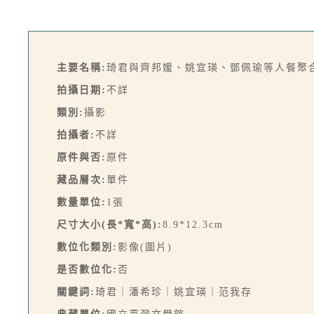
主要名稱:
琦君與齊邦媛、姚宜瑛、鄧佩瑜等人餐聚
拍攝日期:
不詳
類別:
攝影
拍攝者:
不詳
原件與否:
原件
藏品層次:
單件
數量單位:
1張
尺寸大小(長*寬*高):
8.9*12.3cm
數位化類別:
影像(圖片)
是否數位化:
否
關鍵詞:
琦君｜潘希珍｜姚宜瑛｜范我存