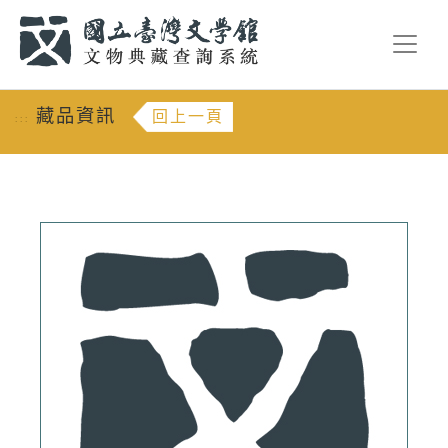
跳到主要內容
:::
藏品資訊
回上一頁
:::