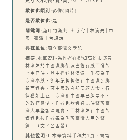
尺寸大小(長*寬*高):
30.3*20.9cm
數位化類別:
影像(圖片)
是否數位化:
是
關鍵詞:
鹿耳門漁夫│七字仔│林滴娟│中
國│臺灣｜台語詩
典藏單位:
國立臺灣文學館
摘要:
本筆資料為作者在得知高雄市議員
林滴娟於中國遭綁架遇害後有感而發的
七字仔詩。其中描述林滴娟一生都為了
臺灣奉獻，卻年紀輕輕便在中國遭到綁
架而遇害，可中國政府卻罔顧人命，行
徑猶如土匪。臺灣和中國早已經是不同
的政權體制，作者也欲透過此詩警醒臺
灣人早些認清現實，而林滴娟在中國的
遭遇也被作者視為叫醒臺灣人民的警
鐘。（文／呂函螢）
其他說明:
1.本筆資料手稿共1頁，書寫