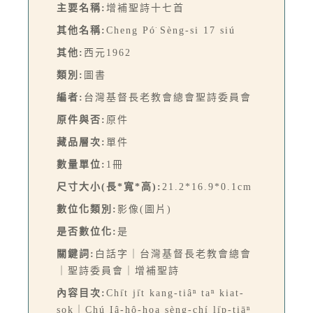
主要名稱:
增補聖詩十七首
其他名稱:
Cheng Pó͘ Sèng-si 17 siú
其他:
西元1962
類別:
圖書
編者:
台灣基督長老教會總會聖詩委員會
原件與否:
原件
藏品層次:
單件
數量單位:
1冊
尺寸大小(長*寬*高):
21.2*16.9*0.1cm
數位化類別:
影像(圖片)
是否數位化:
是
關鍵詞:
白話字｜台灣基督長老教會總會
｜聖詩委員會｜增補聖詩
內容目次:
Chi̍t ji̍t kang-tiâⁿ taⁿ kiat-
sok｜Chú Iâ-hô-hoa sèng-chí li̍p-tiāⁿ