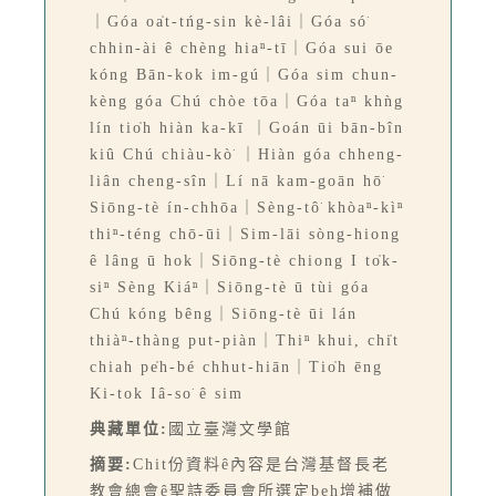
｜Góa oa̍t-tńg-sin kè-lâi｜Góa só͘
chhin-ài ê chèng hiaⁿ-tī｜Góa sui ōe
kóng Bān-kok im-gú｜Góa sim chun-
kèng góa Chú chòe tōa｜Góa taⁿ khǹg
lín tio̍h hiàn ka-kī ｜Goán ūi bān-bîn
kiû Chú chiàu-kò͘ ｜Hiàn góa chheng-
liân cheng-sîn｜Lí nā kam-goān hō͘
Siōng-tè ín-chhōa｜Sèng-tô͘ khòaⁿ-kìⁿ
thiⁿ-téng chō-ūi｜Sim-lāi sòng-hiong
ê lâng ū hok｜Siōng-tè chiong I to̍k-
siⁿ Sèng Kiáⁿ｜Siōng-tè ū tùi góa
Chú kóng bêng｜Siōng-tè ūi lán
thiàⁿ-thàng put-piàn｜Thiⁿ khui, chi̍t
chiah pe̍h-bé chhut-hiān｜Tio̍h ēng
Ki-tok Iâ-so͘ ê sim
典藏單位:
國立臺灣文學館
摘要:
Chit份資料ê內容是台灣基督長老
教會總會ê聖詩委員會所選定beh增補做