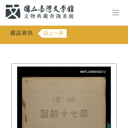
跳到主要內容
:::
藏品資訊
回上一頁
:::