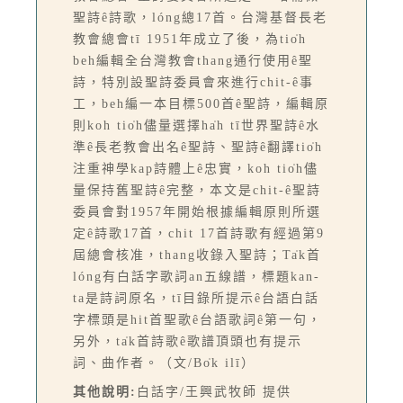
聖詩ê詩歌，lóng總17首。台灣基督長老
教會總會tī 1951年成立了後，為tio̍h
beh編輯全台灣教會thang通行使用ê聖
詩，特別設聖詩委員會來進行chit-ê事
工，beh編一本目標500首ê聖詩，編輯原
則koh tio̍h儘量選擇ha̍h tī世界聖詩ê水
準ê長老教會出名ê聖詩、聖詩ê翻譯tio̍h
注重神學kap詩體上ê忠實，koh tio̍h儘
量保持舊聖詩ê完整，本文是chit-ê聖詩
委員會對1957年開始根據編輯原則所選
定ê詩歌17首，chit 17首詩歌有經過第9
屆總會核准，thang收錄入聖詩；Ta̍k首
lóng有白話字歌詞an五線譜，標題kan-
ta是詩詞原名，tī目錄所提示ê台語白話
字標頭是hit首聖歌ê台語歌詞ê第一句，
另外，ta̍k首詩歌ê歌譜頂頭也有提示
詞、曲作者。（文/Bo̍k ilī）
其他說明:
白話字/王興武牧師 提供