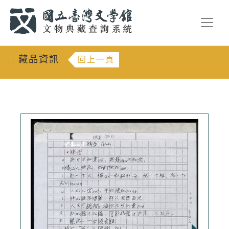
跳到主要內容
:::
藏品資訊
回上一頁
:::