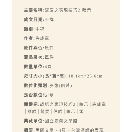
主要名稱:
諺語之表現技巧2.暗示
成文日期:
不詳
類別:
手稿
作者:
許成章
原件與否:
原件
藏品層次:
單件
數量單位:
4頁
尺寸大小(長*寬*高):
18.1cm*25.6cm
數位化類別:
影像(圖片)
是否數位化:
是
關鍵詞:
諺語之表現技巧2│暗示│許成章
│諺語│綱要│俚語│暗示│頭
典藏單位:
國立臺灣文學館
摘要:
民間文學，4頁。台灣諺語的表現