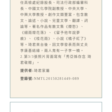
任高檢處紀錄股長、司法行政部編審科
長、中國文化學院副教授、中央大學、
中興大學教授。創作文類豐富，包含散
文、論述、小說、兒童文學、翻譯、詞
論等。著名作品有散文集《煙愁》、
《細雨燈花落》、《留予他年說夢
痕》、《桂花雨》、小說《橘子紅了》
等。琦君來台後，因文學發表而與丈夫
李唐基結緣，兩人育有一子李一楠。
2.第3/3張照片背面寫有「秀亞姊存念 琦
君敬贈」。
提供者:
琦君家屬
登錄號:
NMTL20150281449-089