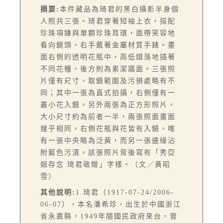
摘要:
本件藏品為琦君的黑白攝影半身個
人照共三張。琦君穿著短袖上衣，搭配
珍珠項鍊與單顆珍珠耳環，面帶笑容地
看向鏡頭，右手戴著金屬材質手錶。畫
面右側的透明花瓶中，高低錯落地插著
不同花種，後方則為素潔牆面。三張照
片僅有尺寸、取鏡範圍及污損處略有不
同；其中一張為直式拍攝，右側僅有一
叢小花入鏡。另外兩張為正方形照片，
大小尺寸約為前者一半，兩張照面畫面
幾乎相同，右側花瓶與花皆有入鏡，唯
有一張中央略為泛黃，而另一張邊緣沾
附藍色污漬，該張照片背後寫有「秀亞
姐存念 琦君敬贈」字樣。（文／黃昭
雪）
其他說明:
1.琦君（1917-07-24/2006-
06-07），本名潘希珍，出生於中國浙江
省永嘉縣，1949年隨國民政府來台，曾