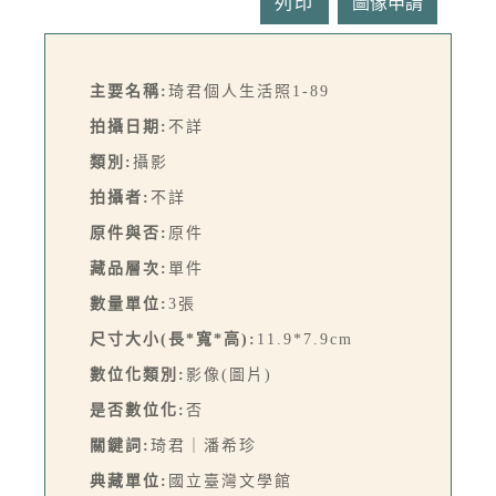
列印
主要名稱:
琦君個人生活照1-89
拍攝日期:
不詳
類別:
攝影
拍攝者:
不詳
原件與否:
原件
藏品層次:
單件
數量單位:
3張
尺寸大小(長*寬*高):
11.9*7.9cm
數位化類別:
影像(圖片)
是否數位化:
否
關鍵詞:
琦君｜潘希珍
典藏單位:
國立臺灣文學館