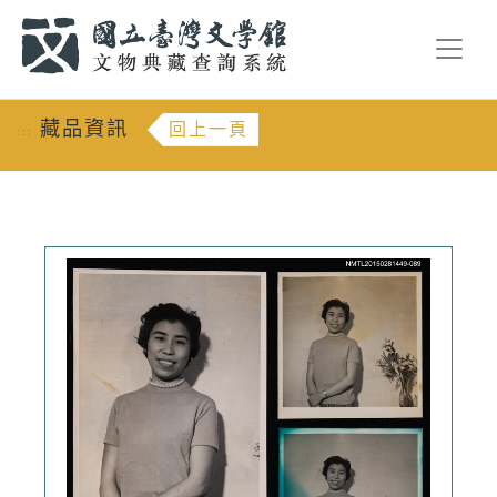
跳到主要內容
:::
藏品資訊
回上一頁
:::