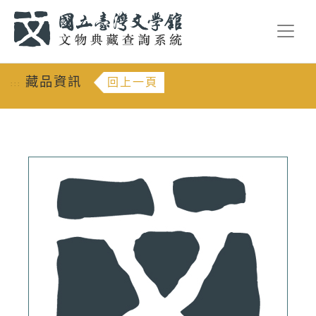
跳到主要內容
:::
藏品資訊
回上一頁
:::