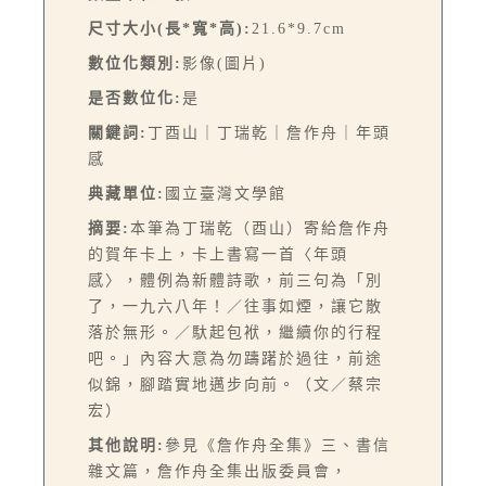
尺寸大小(長*寬*高):
21.6*9.7cm
數位化類別:
影像(圖片)
是否數位化:
是
關鍵詞:
丁酉山｜丁瑞乾｜詹作舟｜年頭
感
典藏單位:
國立臺灣文學館
摘要:
本筆為丁瑞乾（酉山）寄給詹作舟
的賀年卡上，卡上書寫一首〈年頭
感〉，體例為新體詩歌，前三句為「別
了，一九六八年！／往事如煙，讓它散
落於無形。／馱起包袱，繼續你的行程
吧。」內容大意為勿躊躇於過往，前途
似錦，腳踏實地邁步向前。（文／蔡宗
宏）
其他說明:
參見《詹作舟全集》三、書信
雜文篇，詹作舟全集出版委員會，