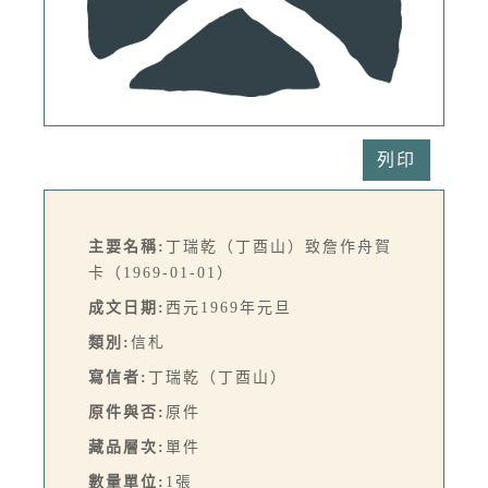
列印
主要名稱:
丁瑞乾（丁酉山）致詹作舟賀
卡（1969-01-01）
成文日期:
西元1969年元旦
類別:
信札
寫信者:
丁瑞乾（丁酉山）
原件與否:
原件
藏品層次:
單件
數量單位:
1張