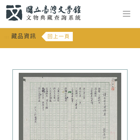
跳到主要內容
:::
藏品資訊
回上一頁
:::