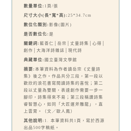
數量單位:
1頁/張
尺寸大小(長*寬*高):
25*34.7cm
數位化類別:
影像(圖片)
是否數位化:
是
關鍵詞:
藍善仁│岳宗│丈量詩集│心得│
創作│大海洋詩雜誌│現代詩
典藏單位:
國立臺灣文學館
摘要:
本筆資料為作者讀岳宗《丈量詩
集》後之作。作品共分三段，第一段以
歡欣的浪花書寫閱讀詩集的喜悅；第二
段以丈量為雙關，表達創作需要一步一
腳印，詩集得來不易；第三段稱讚詩集
睿智慧心，如同「大匠運斧雕龍」，直
上雲霄。（文／歐人鳳）
其他說明:
1. 本筆資料共1頁，寫於西源
出品500字稿紙。