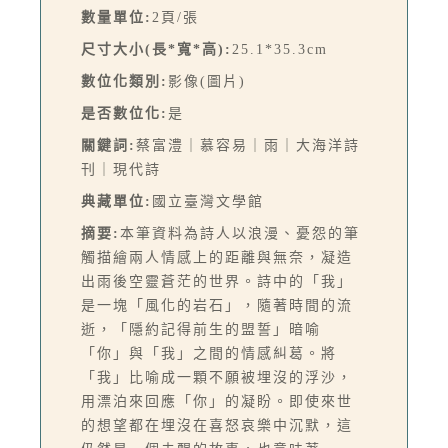
數量單位:
2頁/張
尺寸大小(長*寬*高):
25.1*35.3cm
數位化類別:
影像(圖片)
是否數位化:
是
關鍵詞:
蔡富澧｜慕容易｜雨｜大海洋詩
刊｜現代詩
典藏單位:
國立臺灣文學館
摘要:
本筆資料為詩人以浪漫、憂怨的筆
觸描繪兩人情感上的距離與無奈，凝造
出雨後空靈蒼茫的世界。詩中的「我」
是一塊「風化的岩石」，隨著時間的流
逝，「隱約記得前生的盟誓」暗喻
「你」與「我」之間的情感糾葛。將
「我」比喻成一顆不願被埋沒的浮沙，
用漂泊來回應「你」的凝盼。即使來世
的想望都在埋沒在喜怒哀樂中沉默，這