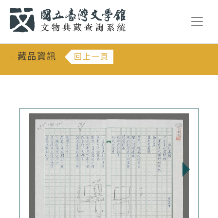
跳到主要內容
:::
藏品資訊
回上一頁
:::