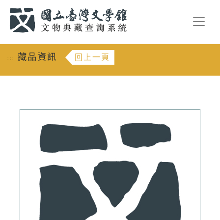
跳到主要內容
:::
藏品資訊
回上一頁
:::