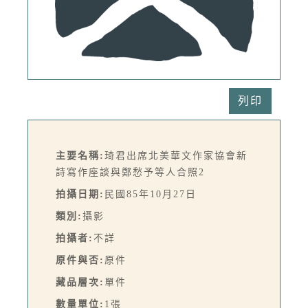
列印
主要名稱:
琦君出席北美華文作家協會新
詩寫作座談與鄭愁予等人合照2
拍攝日期:
民國85年10月27日
類別:
攝影
拍攝者:
不詳
原件與否:
原件
藏品層次:
單件
數量單位:
1張