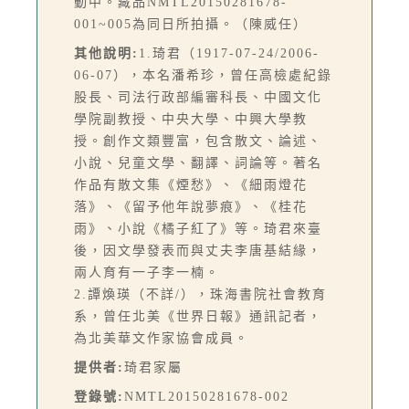
動中。藏品NMTL20150281678-
001~005為同日所拍攝。（陳威任）
其他說明:
1.琦君（1917-07-24/2006-
06-07），本名潘希珍，曾任高檢處紀錄
股長、司法行政部編審科長、中國文化
學院副教授、中央大學、中興大學教
授。創作文類豐富，包含散文、論述、
小說、兒童文學、翻譯、詞論等。著名
作品有散文集《煙愁》、《細雨燈花
落》、《留予他年說夢痕》、《桂花
雨》、小說《橘子紅了》等。琦君來臺
後，因文學發表而與丈夫李唐基結緣，
兩人育有一子李一楠。
2.譚煥瑛（不詳/），珠海書院社會教育
系，曾任北美《世界日報》通訊記者，
為北美華文作家協會成員。
提供者:
琦君家屬
登錄號:
NMTL20150281678-002