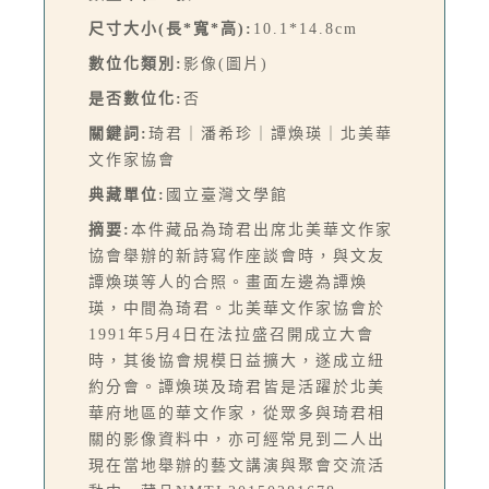
尺寸大小(長*寬*高):
10.1*14.8cm
數位化類別:
影像(圖片)
是否數位化:
否
關鍵詞:
琦君｜潘希珍｜譚煥瑛｜北美華
文作家協會
典藏單位:
國立臺灣文學館
摘要:
本件藏品為琦君出席北美華文作家
協會舉辦的新詩寫作座談會時，與文友
譚煥瑛等人的合照。畫面左邊為譚煥
瑛，中間為琦君。北美華文作家協會於
1991年5月4日在法拉盛召開成立大會
時，其後協會規模日益擴大，遂成立紐
約分會。譚煥瑛及琦君皆是活躍於北美
華府地區的華文作家，從眾多與琦君相
關的影像資料中，亦可經常見到二人出
現在當地舉辦的藝文講演與聚會交流活