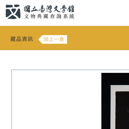
跳到主要內容
:::
藏品資訊
回上一頁
:::