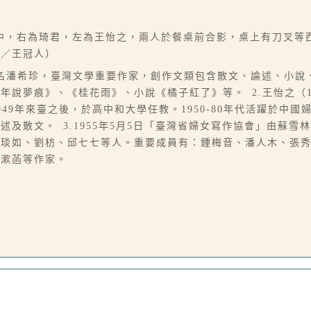
中，右為琦君，左為王怡之，兩人於餐桌前合影，桌上有刀叉等
文／王冠人）
06-07），本名潘希珍，臺灣文學重要作家，創作文類包含散文、論述
痕》、《桂花雨》、小說《橘子紅了》等。 2.王怡之（1915-12
49年來臺之後，於高中和大學任教。1950-80年代活躍於中
散文。 3.1955年5月5日「臺灣省婦女寫作協會」由蘇雪林
王琰如、劉枋、邱七七等人。重要成員有：鍾梅音、潘人木、張
張漱菡等作家。