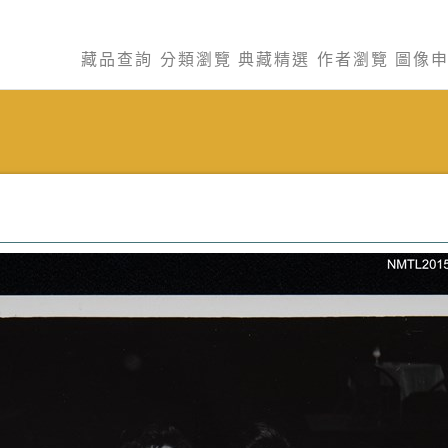
藏品查詢
分類瀏覽
典藏精選
作者瀏覽
圖像