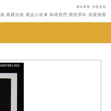
網站導覽
快速查詢
申請
典藏加值
藏品小故事
聯絡我們
開放資料
我要捐贈