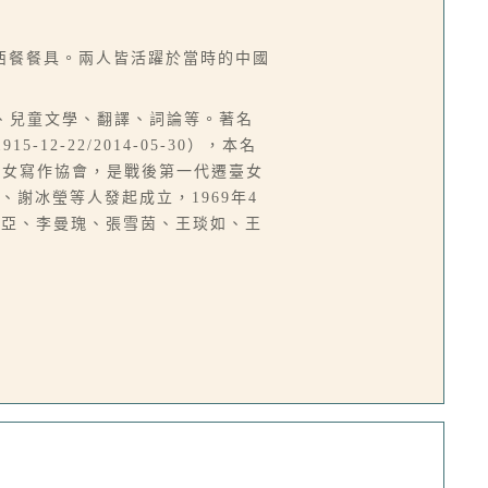
西餐餐具。兩人皆活躍於當時的中國
、小說、兒童文學、翻譯、詞論等。著名
-22/2014-05-30），本名
國婦女寫作協會，是戰後第一代遷臺女
、謝冰瑩等人發起成立，1969年4
秀亞、李曼瑰、張雪茵、王琰如、王