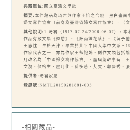
典藏單位:
國立臺灣文學館
摘要:
本件藏品為琦君與作家王怡之合照。黑白畫面
婦女寫作協會（前身為臺灣省婦女寫作協會）。（
其他說明:
1.琦君（1917-07-24/2006-
作品有散文集《煙愁》、《細雨燈花落》、《留予他年說夢
王志忱。生於天津，畢業於北平中國大學中文系。19
作家代表之一。亦為作家王藍胞姊。創作文類包括論述及
月改名為「中國婦女寫作協會」，歷屆總幹事有：
文漪、侯榕生、盧月化、孫多慈、艾雯、郭晉秀、
提供者:
琦君家屬
登錄號:
NMTL20150281881-003
-相關藏品-