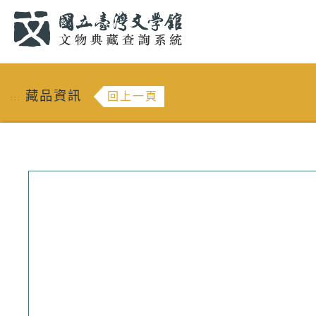
跳到主要內容
:::
藏品資訊
回上一頁
:::