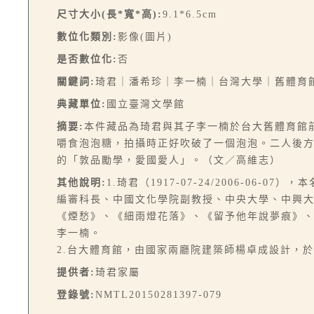
尺寸大小(長*寬*高):
9.1*6.5cm
數位化類別:
影像(圖片)
是否數位化:
否
關鍵詞:
琦君｜潘希珍｜李一楠｜台灣大學｜舊體育
典藏單位:
國立臺灣文學館
摘要:
本件藏品為琦君與其子李一楠於台大舊體育館
嚼食泡泡糖，拍攝時正好吹破了一個泡泡。二人後
的「敦品勵學，愛國愛人」。（文／高維志）
其他說明:
1.琦君（1917-07-24/2006-0
編審科長、中國文化學院副教授、中央大學、中興
《煙愁》、《細雨燈花落》、《留予他年說夢痕》
李一楠。
2.台大體育館，由國家兩廳院建築師楊卓成設計，於
提供者:
琦君家屬
登錄號:
NMTL20150281397-079