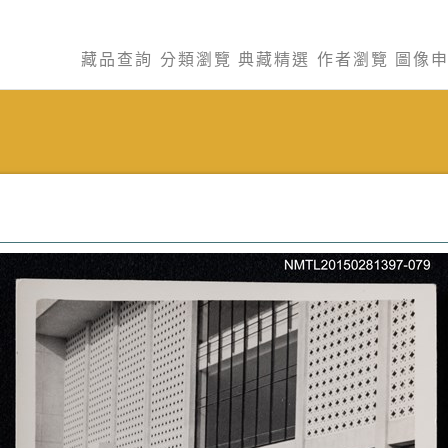
藏品查詢
分類瀏覽
典藏精選
作者瀏覽
圖像