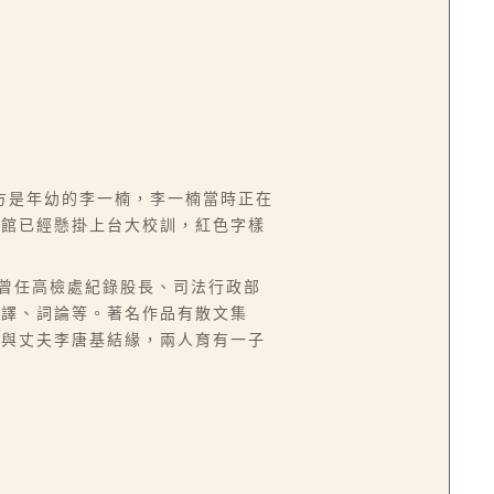
方是年幼的李一楠，李一楠當時正在
育館已經懸掛上台大校訓，紅色字樣
來台，曾任高檢處紀錄股長、司法行政部
翻譯、詞論等。著名作品有散文集
而與丈夫李唐基結緣，兩人育有一子