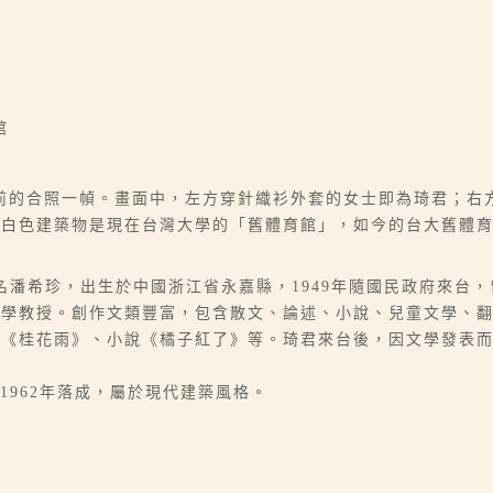
館
前的合照一幀。畫面中，左方穿針織衫外套的女士即為琦君；右
方白色建築物是現在台灣大學的「舊體育館」，如今的台大舊體
6-07），本名潘希珍，出生於中國浙江省永嘉縣，1949年隨國民政府
大學教授。創作文類豐富，包含散文、論述、小說、兒童文學、
、《桂花雨》、小說《橘子紅了》等。琦君來台後，因文學發表
1962年落成，屬於現代建築風格。