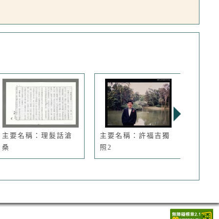
主要名稱：理髮話滄
主要名稱：許福吉獨
主要
桑
照2
琴銘