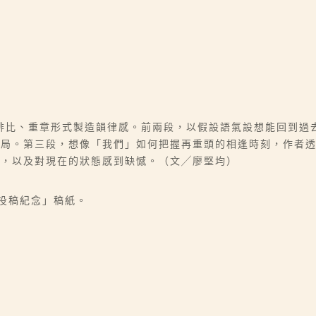
排比、重章形式製造韻律感。前兩段，以假設語氣設想能回到過
結局。第三段，想像「我們」如何把握再重頭的相逢時刻，作者
望，以及對現在的狀態感到缺憾。（文╱廖堅均）
 投稿紀念」稿紙。