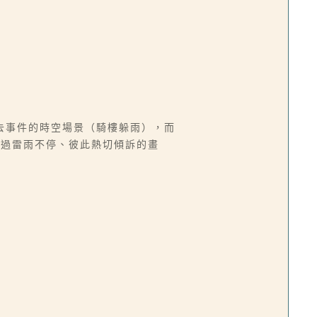
去事件的時空場景（騎樓躲雨），而
透過雷雨不停、彼此熱切傾訴的畫