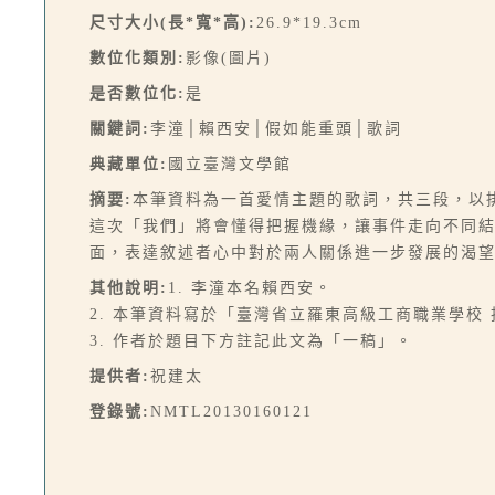
尺寸大小(長*寬*高):
26.9*19.3cm
數位化類別:
影像(圖片)
是否數位化:
是
關鍵詞:
李潼│賴西安│假如能重頭│歌詞
典藏單位:
國立臺灣文學館
摘要:
本筆資料為一首愛情主題的歌詞，共三段，以
這次「我們」將會懂得把握機緣，讓事件走向不同
面，表達敘述者心中對於兩人關係進一步發展的渴
其他說明:
1. 李潼本名賴西安。
2. 本筆資料寫於「臺灣省立羅東高級工商職業學校
3. 作者於題目下方註記此文為「一稿」。
提供者:
祝建太
登錄號:
NMTL20130160121