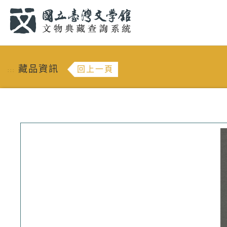
跳到主要內容
:::
藏品資訊
回上一頁
:::