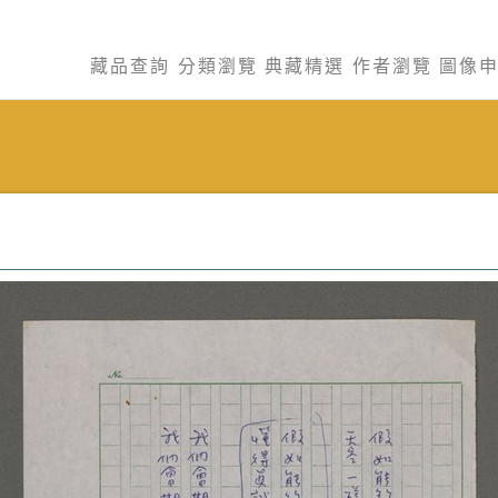
藏品查詢
分類瀏覽
典藏精選
作者瀏覽
圖像