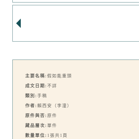
主要名稱:
假如能重頭
成文日期:
不詳
類別:
手稿
作者:
賴西安（李潼）
原件與否:
原件
藏品層次:
單件
數量單位:
1張共1頁