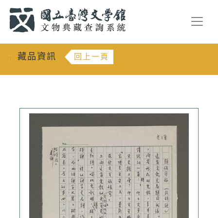
跳到主要內容
:::
藏品資訊
回上一頁
:::