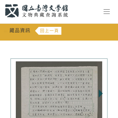
跳到主要內容
:::
藏品資訊
回上一頁
:::