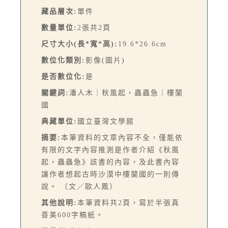
藏品層次:
單件
數量單位:
2張共2頁
尺寸大小(長*寬*高):
19.6*26.6cm
數位化類別:
影像(圖片)
是否數位化:
是
關鍵詞:
潘人木｜秋風起，蟲蟲急｜樓蘭
國
典藏單位:
國立臺灣文學館
摘要:
本筆資料的文章內容不全，僅能依
有限的文字內容推測是作者介紹《秋風
起，蟲蟲急》該書的內容，及此書內容
讓作者想起古時沙漠中樓蘭國的一則傳
說。 （文／歐人鳳）
其他說明:
本筆資料共2頁，寫於半張真
善美600字稿紙。