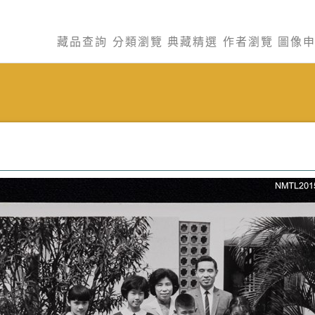
藏品查詢
分類瀏覽
典藏精選
作者瀏覽
圖像