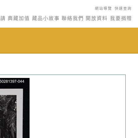
網站導覽
快速查詢
申請
典藏加值
藏品小故事
聯絡我們
開放資料
我要捐贈