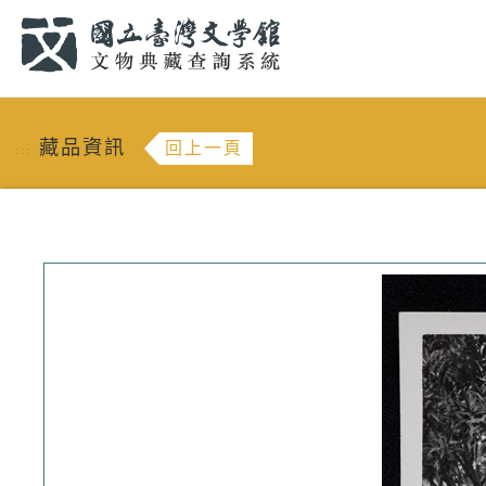
跳到主要內容
:::
藏品資訊
回上一頁
:::