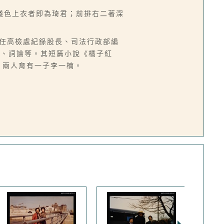
淺色上衣者即為琦君；前排右二著深
台，曾任高檢處紀錄股長、司法行政部編
譯、詞論等。其短篇小說《橘子紅
，兩人育有一子李一楠。