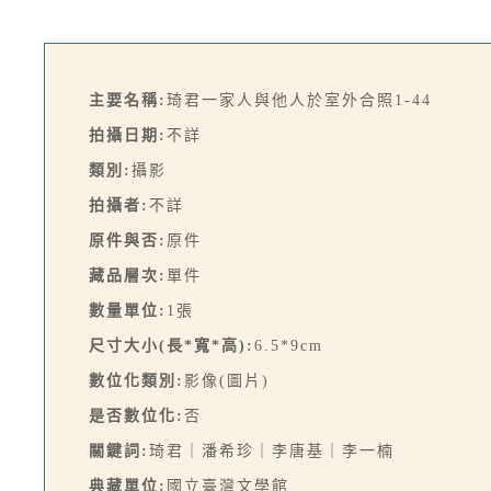
主要名稱:
琦君一家人與他人於室外合照1-44
拍攝日期:
不詳
類別:
攝影
拍攝者:
不詳
原件與否:
原件
藏品層次:
單件
數量單位:
1張
尺寸大小(長*寬*高):
6.5*9cm
數位化類別:
影像(圖片)
是否數位化:
否
關鍵詞:
琦君｜潘希珍｜李唐基｜李一楠
典藏單位:
國立臺灣文學館