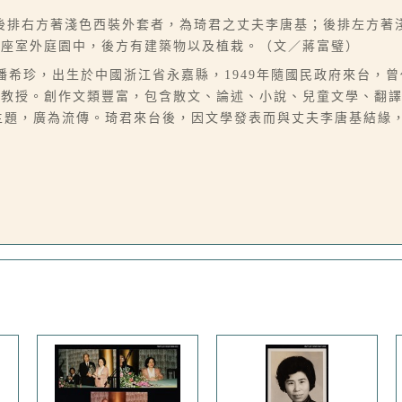
後排右方著淺色西裝外套者，為琦君之丈夫李唐基；後排左方著
一座室外庭園中，後方有建築物以及植栽。（文／蔣富璧）
07），本名潘希珍，出生於中國浙江省永嘉縣，1949年隨國民政府來
學教授。創作文類豐富，包含散文、論述、小說、兒童文學、翻
舊主題，廣為流傳。琦君來台後，因文學發表而與丈夫李唐基結緣