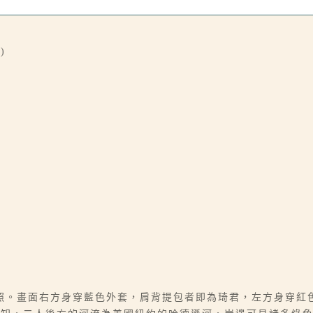
)
照。畫面右方身穿藍色外套，肩背提包者即為琦君，左方身穿紅