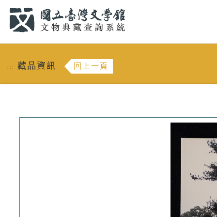
跳到主要內容
:::
藏品資訊
回上一頁
:::