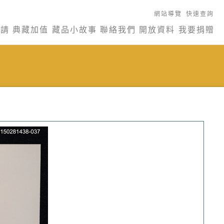
網站導覽
快速查詢
申請
典藏加值
藏品小故事
聯絡我們
開放資料
我要捐贈