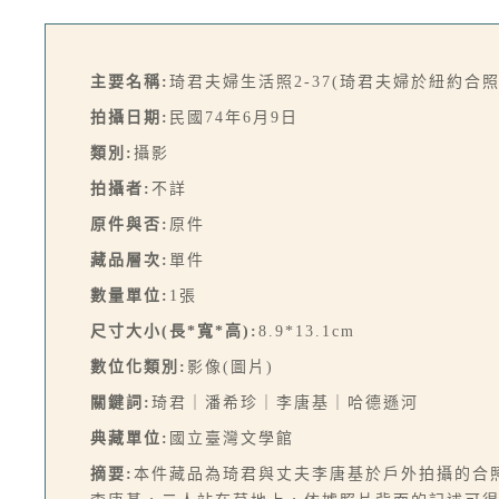
主要名稱:
琦君夫婦生活照2-37(琦君夫婦於紐約合照
拍攝日期:
民國74年6月9日
類別:
攝影
拍攝者:
不詳
原件與否:
原件
藏品層次:
單件
數量單位:
1張
尺寸大小(長*寬*高):
8.9*13.1cm
數位化類別:
影像(圖片)
關鍵詞:
琦君｜潘希珍｜李唐基｜哈德遜河
典藏單位:
國立臺灣文學館
摘要:
本件藏品為琦君與丈夫李唐基於戶外拍攝的合