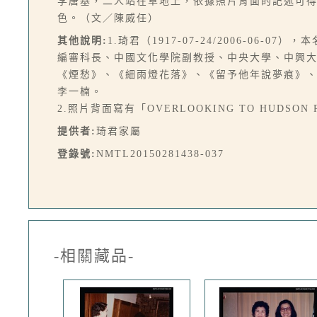
李唐基，二人站在草地上，依據照片背面的記述可
色。（文／陳威任）
其他說明:
1.琦君（1917-07-24/2006-0
編審科長、中國文化學院副教授、中央大學、中興
《煙愁》、《細雨燈花落》、《留予他年說夢痕》
李一楠。
2.照片背面寫有「OVERLOOKING TO HUDSON RIVE
提供者:
琦君家屬
登錄號:
NMTL20150281438-037
-相關藏品-