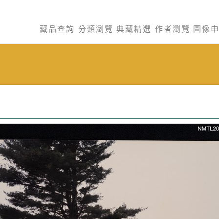
藏品查詢
分類瀏覽
典藏精選
作者瀏覽
圖像