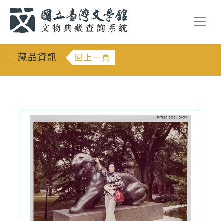
跳到主要內容
:::
藏品資訊
回上一頁
:::