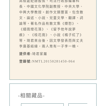
高檢處紀錄股長、司法行政部編審科
長、中國文化學院副教授、中央大學、
中興大學教授。創作文類豐富，包含散
文、論述、小說、兒童文學、翻譯、詞
論等。著名作品有散文集《煙愁》、
《細雨燈花落》、《留予他年說夢
痕》、《桂花雨》、小說《橘子紅了》
等。琦君來台後，因文學發表而與丈夫
李唐基結緣，兩人育有一子李一楠。
提供者:
琦君家屬
登錄號:
NMTL20150281450-064
-相關藏品-