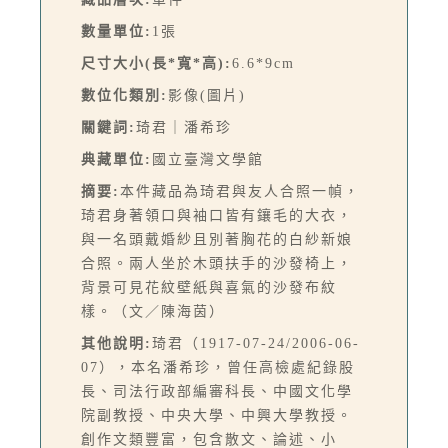
數量單位:
1張
尺寸大小(長*寬*高):
6.6*9cm
數位化類別:
影像(圖片)
關鍵詞:
琦君｜潘希珍
典藏單位:
國立臺灣文學館
摘要:
本件藏品為琦君與友人合照一幀，
琦君身著領口與袖口皆有鑲毛的大衣，
與一名頭戴婚紗且別著胸花的白紗新娘
合照。兩人坐於木頭扶手的沙發椅上，
背景可見花紋壁紙與喜氣的沙發布紋
樣。（文／陳海茵）
其他說明:
琦君（1917-07-24/2006-06-
07），本名潘希珍，曾任高檢處紀錄股
長、司法行政部編審科長、中國文化學
院副教授、中央大學、中興大學教授。
創作文類豐富，包含散文、論述、小