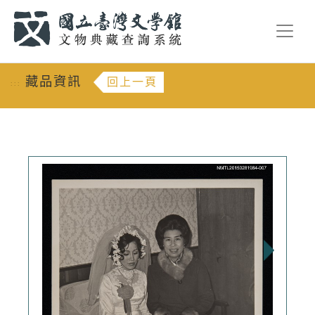
跳到主要內容
:::
藏品資訊
回上一頁
:::