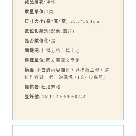
藏品層次:
單件
數量單位:
1頁
尺寸大小(長*寬*高):
25.7*35.1cm
數位化類別:
影像(圖片)
是否數位化:
是
關鍵詞:
杜潘芳格｜橋｜老
典藏單位:
國立臺灣文學館
摘要:
本首詩內容描述，以橋為主體，敘
述作者對「老」的感慨。(文/ 杉森藍)
提供者:
杜潘芳格
登錄號:
NMTL20050060244