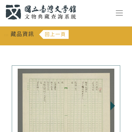
跳到主要內容
:::
藏品資訊
回上一頁
:::