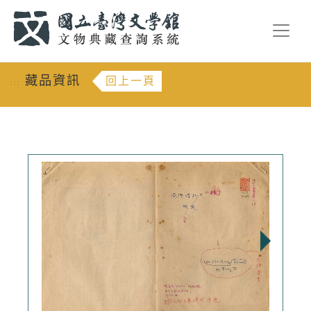
跳到主要內容
:::
藏品資訊
回上一頁
:::