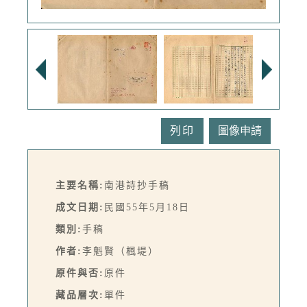
列印
主要名稱:
南港詩抄手稿
成文日期:
民國55年5月18日
類別:
手稿
作者:
李魁賢（楓堤）
原件與否:
原件
藏品層次:
單件