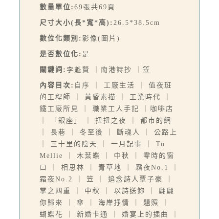
數量單位:
69張共69頁
尺寸大小(長*寬*高):
26.5*38.5cm
數位化類別:
影像(圖片)
是否數位化:
是
關鍵詞:
李魁賢 ｜南港詩抄 ｜笠
內容目次:
自序 ｜ 工廠生活 ｜ 值夜班
的工程師 ｜ 黃昏素描 ｜ 工業時代 ｜
鐵工廠所見 ｜ 職業工人手記 ｜咖啡店
｜ 「銀座」 ｜ 扭扭之夜 ｜ 都市的網
｜ 長巷 ｜ 冬至後 ｜ 斷魂人 ｜ 公路上
｜ 三十里的陰天 ｜ 一月記事 ｜ To
Mellie ｜ 木葉蝶 ｜ 中秋 ｜ 零時的窗
口 ｜ 相思林 ｜ 青草地 ｜ 霜夜No.1 ｜
霜夜No.2 ｜ 笠 ｜ 追念詩人覃子豪 ｜
掌之四重 ｜ 中秋 ｜ 以詩送妳 ｜ 翩翩
你歸來 ｜ 傘 ｜ 海岸抒情 ｜ 題照 ｜
蝴蝶花 ｜ 新婚卡通 ｜ 婚宴上的插曲 ｜