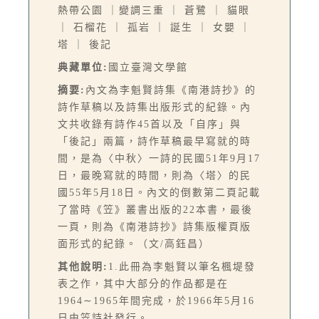
熱帶公園 ｜變調三重 ｜ 蒼鷺 ｜ 貓眼
｜ 石榴花 ｜ 孤岩 ｜ 誕生 ｜ 女嬰 ｜
塔 ｜ 後記
典藏單位:
國立臺灣文學館
摘要:
內文為李魁賢詩集《南港詩抄》的
詩作草稿以及詩集出版形式的紀錄。內
文共收錄有詩作45首以及「自序」與
「後記」兩篇，詩作草稿最早寫就的時
間，是為〈中秋〉一詩的民國51年9月17
日，最晚寫就的時間，則為〈塔〉的民
國55年5月18日。內文的倒數第二頁記載
了當時《笠》叢書出版的22本書，最後
一頁，則為《南港詩抄》詩集版權頁版
面形式的紀錄。（文/高鈺昌）
其他說明:
1.此冊為李魁賢以筆名楓堤發
表之作，其中大部分的作品都是在
1964∼1965年間完成，於1966年5月16
日由笠詩社發行。