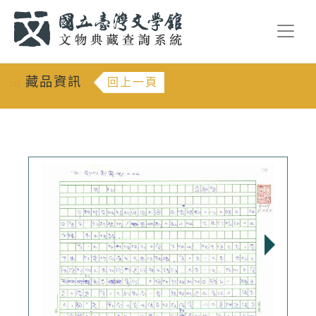
跳到主要內容
:::
藏品資訊
回上一頁
:::