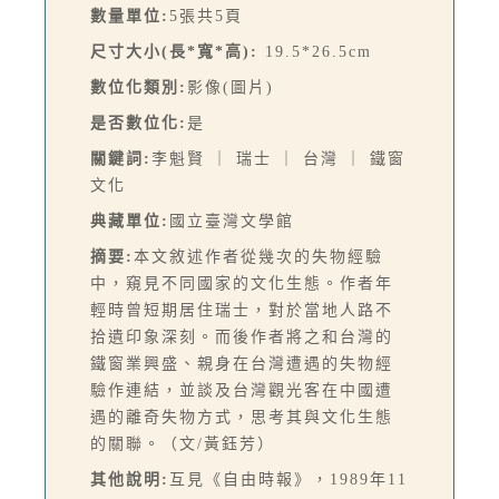
數量單位:
5張共5頁
尺寸大小(長*寬*高):
19.5*26.5cm
數位化類別:
影像(圖片)
是否數位化:
是
關鍵詞:
李魁賢 ｜ 瑞士 ｜ 台灣 ｜ 鐵窗
文化
典藏單位:
國立臺灣文學館
摘要:
本文敘述作者從幾次的失物經驗
中，窺見不同國家的文化生態。作者年
輕時曾短期居住瑞士，對於當地人路不
拾遺印象深刻。而後作者將之和台灣的
鐵窗業興盛、親身在台灣遭遇的失物經
驗作連結，並談及台灣觀光客在中國遭
遇的離奇失物方式，思考其與文化生態
的關聯。（文/黃鈺芳）
其他說明:
互見《自由時報》，1989年11