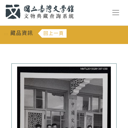
跳到主要內容
:::
藏品資訊
回上一頁
:::