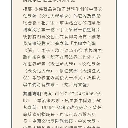
典藏單位:
國立臺灣文學館
摘要:
本件藏品為琦君與學生們於中國文
化學院（文化大學前身）的匾牌及建築
物合影。相片中，前排站立著的孩童為
琦君獨子李一楠，手上靠著一顆籃球；
後排右四著淺色上衣者即為琦君，後方
背景建築物入口旁立著「中國文化學
（院）」字樣。琦君於1949年隨著國民
政府來台後，除了在司法界工作外，亦
在世界新專（今世新大學）、文化學院
（今文化大學）、淡江英專（今淡江大
學）等學校兼課講授大一國文，故與大
學生們時有往來。（文／蔣富璧）
其他說明:
琦君（1917-07-24/2006-06-
07），本名潘希珍，出生於中國浙江省
永嘉縣，1949年隨國民政府來台，曾任
高檢處紀錄股長、司法行政部編審科
長、中國文化學院副教授、中央大學、