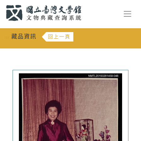
跳到主要內容
:::
藏品資訊
回上一頁
:::