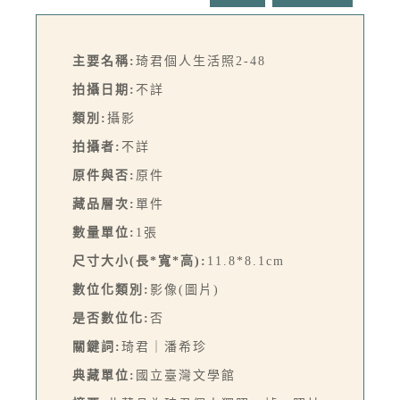
主要名稱:
琦君個人生活照2-48
拍攝日期:
不詳
類別:
攝影
拍攝者:
不詳
原件與否:
原件
藏品層次:
單件
數量單位:
1張
尺寸大小(長*寬*高):
11.8*8.1cm
數位化類別:
影像(圖片)
是否數位化:
否
關鍵詞:
琦君｜潘希珍
典藏單位:
國立臺灣文學館