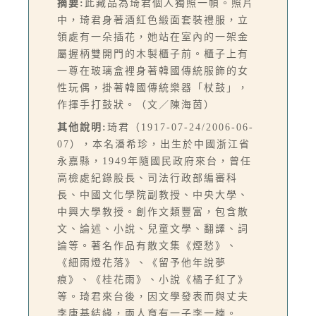
摘要:
此藏品為琦君個人獨照一幀。照片
中，琦君身著酒紅色緞面套裝禮服，立
領處有一朵插花，她站在室內的一架金
屬握柄雙開門的木製櫃子前。櫃子上有
一尊在玻璃盒裡身著韓國傳統服飾的女
性玩偶，掛著韓國傳統樂器「杖鼓」，
作揮手打鼓狀。（文／陳海茵）
其他說明:
琦君（1917-07-24/2006-06-
07），本名潘希珍，出生於中國浙江省
永嘉縣，1949年隨國民政府來台，曾任
高檢處紀錄股長、司法行政部編審科
長、中國文化學院副教授、中央大學、
中興大學教授。創作文類豐富，包含散
文、論述、小說、兒童文學、翻譯、詞
論等。著名作品有散文集《煙愁》、
《細雨燈花落》、《留予他年說夢
痕》、《桂花雨》、小說《橘子紅了》
等。琦君來台後，因文學發表而與丈夫
李唐基結緣，兩人育有一子李一楠。