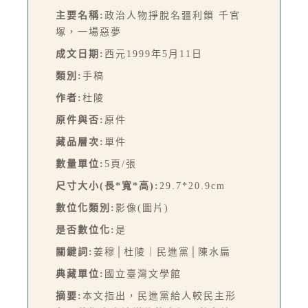
主要名稱:
政治人物掙脫名疆利鎖 千官
塚，一場惡夢
成文日期:
西元1999年5月11日
類別:
手稿
作者:
杜陵
原件與否:
原件
藏品層次:
單件
數量單位:
5頁/張
尺寸大小(長*寬*高):
29.7*20.9cm
數位化類別:
影像(圖片)
是否數位化:
是
關鍵詞:
姜穆│杜陵｜民進黨│陳水扁
典藏單位:
國立臺灣文學館
摘要:
本文指出，民進黨給人較民主形