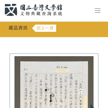
跳到主要內容
:::
藏品資訊
回上一頁
:::