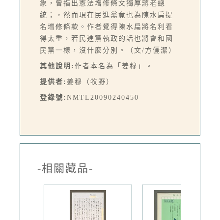
象，曾指出憲法增修條文獨厚蔣老總
統；，然而現在民進黨竟也為陳水扁提
名增修條款。作者覺得陳水扁將名利看
得太重，若民進黨執政的話也將會和國
民黨一樣，沒什麼分別。（文/方儷潔）
其他說明:
作者本名為「姜穆」。
提供者:
姜穆（牧野）
登錄號:
NMTL20090240450
-相關藏品-