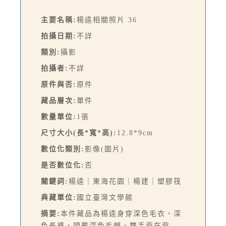
主要名稱:
楊逵相關照片 36
拍攝日期:
不詳
類別:
攝影
拍攝者:
不詳
原件與否:
原件
藏品層次:
單件
數量單位:
1張
尺寸大小(長*寬*高):
12.8*9cm
數位化類別:
影像(圖片)
是否數位化:
否
關鍵詞:
楊逵｜東海花園｜楊建｜塑膠筏
典藏單位:
國立臺灣文學館
摘要:
本件藏品為楊逵身穿深色毛衣、深
色長褲，頭戴深色毛帽，雙手背在背