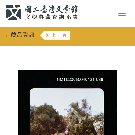
跳到主要內容
:::
藏品資訊
回上一頁
:::