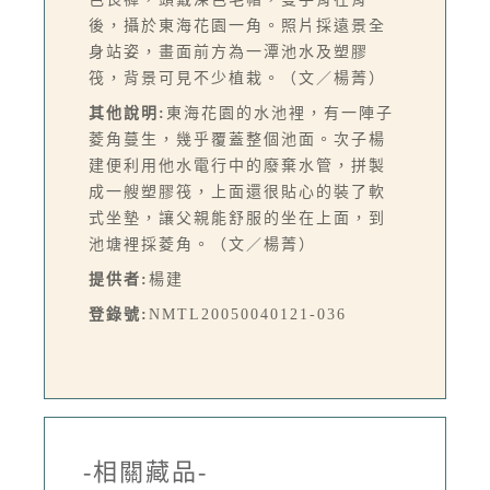
後，攝於東海花園一角。照片採遠景全
身站姿，畫面前方為一潭池水及塑膠
筏，背景可見不少植栽。（文／楊菁）
其他說明:
東海花園的水池裡，有一陣子
菱角蔓生，幾乎覆蓋整個池面。次子楊
建便利用他水電行中的廢棄水管，拼製
成一艘塑膠筏，上面還很貼心的裝了軟
式坐墊，讓父親能舒服的坐在上面，到
池塘裡採菱角。（文／楊菁）
提供者:
楊建
登錄號:
NMTL20050040121-036
-相關藏品-