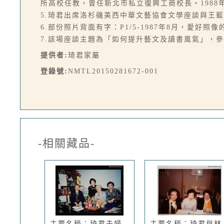
所高校任教，曾任新北市私立復興工商校長。1988
5.琦君出席洛杉磯美西中華文藝協會文學座談與王
6.部份照片背面有字：P1/5-1987年8月，愛好
7.該場座談主題為「如何提升藝文及讀書風氣」，參考郝亦塵〈
提供者:
琦君家屬
登錄號:
NMTL20150281672-001
-相關藏品-
主要名稱：琦君夫婦
主要名稱：琦君與林