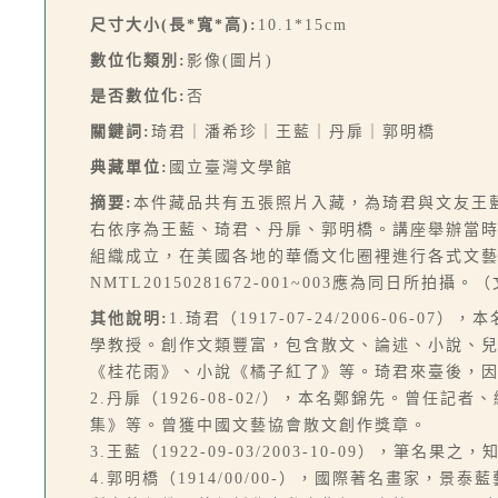
尺寸大小(長*寬*高):
10.1*15cm
數位化類別:
影像(圖片)
是否數位化:
否
關鍵詞:
琦君｜潘希珍｜王藍｜丹扉｜郭明橋
典藏單位:
國立臺灣文學館
摘要:
本件藏品共有五張照片入藏，為琦君與文友王
右依序為王藍、琦君、丹扉、郭明橋。講座舉辦當
組織成立，在美國各地的華僑文化圈裡進行各式文藝活動。
NMTL20150281672-001~003應為同日所拍攝
其他說明:
1.琦君（1917-07-24/2006-
學教授。創作文類豐富，包含散文、論述、小說、
《桂花雨》、小說《橘子紅了》等。琦君來臺後，
2.丹扉（1926-08-02/），本名鄭錦先。曾
集》等。曾獲中國文藝協會散文創作獎章。
3.王藍（1922-09-03/2003-10-09），
4.郭明橋（1914/00/00-），國際著名畫家