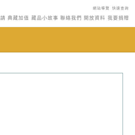
網站導覽
快速查詢
申請
典藏加值
藏品小故事
聯絡我們
開放資料
我要捐贈