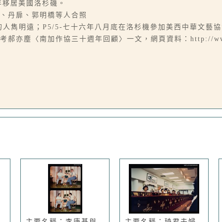
年移居美國洛杉磯。
藍、丹扉、郭明橋等人合照
照像的人雋明遠；P5/5-七十六年八月底在洛杉機參加美西中華文藝
南加作協三十週年回顧〉一文，網頁資料：http://www.cwasc.
主要名稱：李唐基與
主要名稱：琦君夫婦