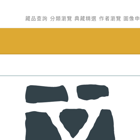
藏品查詢
分類瀏覽
典藏精選
作者瀏覽
圖像