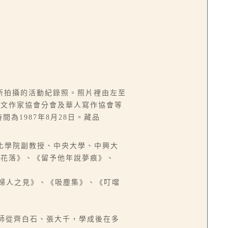
所拍攝的活動紀錄照。照片裡由左至
華文作家協會分會及華人寫作協會等
間為1987年8月28日。藏品
中國文化學院副教授、中央大學、中興大
燈花落》、《留予他年說夢痕》、
、《婦人之見》、《吸塵集》、《叮噹
先後師從齊白石、張大千，學成後在多