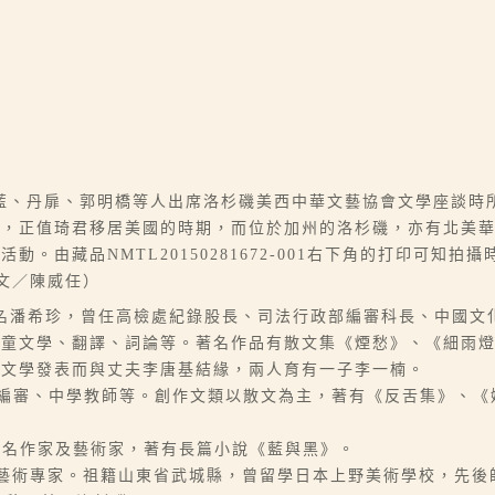
藍、丹扉、郭明橋等人出席洛杉磯美西中華文藝協會文學座談時
時，正值琦君移居美國的時期，而位於加州的洛杉磯，亦有北美
由藏品NMTL20150281672-001右下角的打印可知拍攝時
。（文／陳威任）
06-07），本名潘希珍，曾任高檢處紀錄股長、司法行政部編審科長、
兒童文學、翻譯、詞論等。著名作品有散文集《煙愁》、《細雨
因文學發表而與丈夫李唐基結緣，兩人育有一子李一楠。
任記者、編審、中學教師等。創作文類以散文為主，著有《反舌集》
筆名果之，知名作家及藝術家，著有長篇小說《藍與黑》。
，景泰藍藝術專家。祖籍山東省武城縣，曾留學日本上野美術學校，