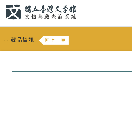
跳到主要內容
:::
藏品資訊
回上一頁
:::