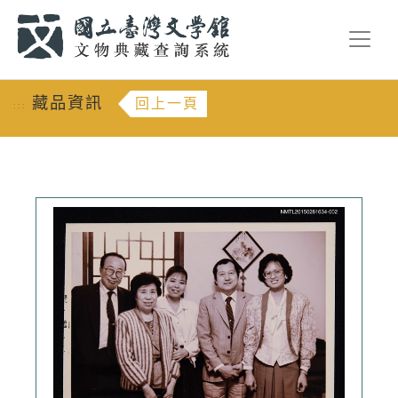
跳到主要內容
:::
藏品資訊
回上一頁
:::