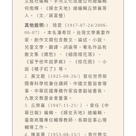
文經社編輯、宇河文化出版公司總編輯
何南輝，《婦女天地》總編輯丘榮襄等
人。（文／蔣富璧）
其他說明:
1. 琦君（1917-07-24/2006-
06-07），本名潘希珍，台灣文學重要作
家，創作文類包含散文、論述、小說、
兒童文學、翻譯、詞論等。著名作品有
散文集《煙愁》、《細雨燈花落》、
《留予他年說夢痕》、《桂花雨》、小
說《橘子紅了》等。
2. 黃文範（1925-08-26/）曾任世界新
聞專科學校兼任講師、中國文藝協會理
事、中華民國專欄作家協會副祕書長、
九歌文教基金會董事。
3. 丘榮襄（1947-11-21/ ），曾任《中
華日報》編輯、《婦女天地》總編輯、
臺南商職專任輔導教師，長期從事心理
輔導工作。
4. 陳幸蕙（1953-08-15/），曾任教北