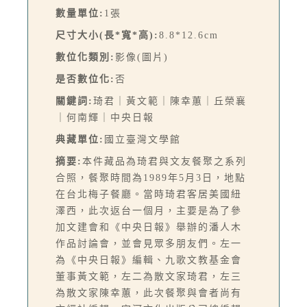
數量單位:
1張
尺寸大小(長*寬*高):
8.8*12.6cm
數位化類別:
影像(圖片)
是否數位化:
否
關鍵詞:
琦君｜黃文範｜陳幸蕙｜丘榮襄
｜何南輝｜中央日報
典藏單位:
國立臺灣文學館
摘要:
本件藏品為琦君與文友餐聚之系列
合照，餐聚時間為1989年5月3日，地點
在台北梅子餐廳。當時琦君客居美國紐
澤西，此次返台一個月，主要是為了參
加文建會和《中央日報》舉辦的潘人木
作品討論會，並會見眾多朋友們。左一
為《中央日報》編輯、九歌文教基金會
董事黃文範，左二為散文家琦君，左三
為散文家陳幸蕙，此次餐聚與會者尚有