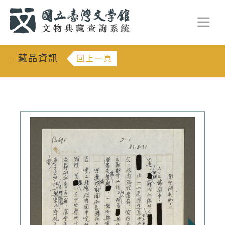
跳到主要內容
:::
藏品資訊
回上一頁
:::