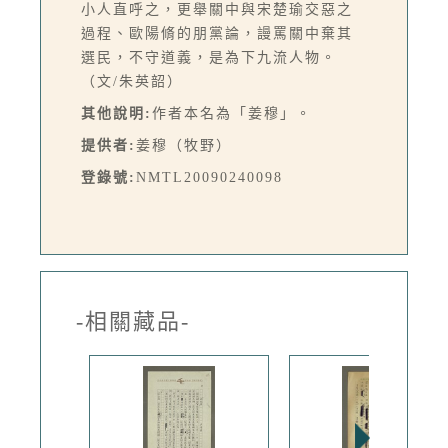
小人直呼之，更舉關中與宋楚瑜交惡之
過程、歐陽脩的朋黨論，謾罵關中棄其
選民，不守道義，是為下九流人物。
（文/朱英韶）
其他說明:
作者本名為「姜穆」。
提供者:
姜穆（牧野）
登錄號:
NMTL20090240098
-相關藏品-