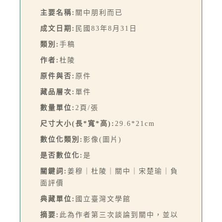
主要名稱:
關中朋利而已
成文日期:
民國83年8月31日
類別:
手稿
作者:
杜陵
原件與否:
原件
藏品層次:
單件
數量單位:
2頁/張
尺寸大小(長*寬*高):
29.6*21cm
數位化類別:
影像(圖片)
是否數位化:
是
關鍵詞:
姜穆｜杜陵｜關中｜宋楚瑜｜負
面評價
典藏單位:
國立臺灣文學館
摘要:
此為作者第三次談論到關中，並以