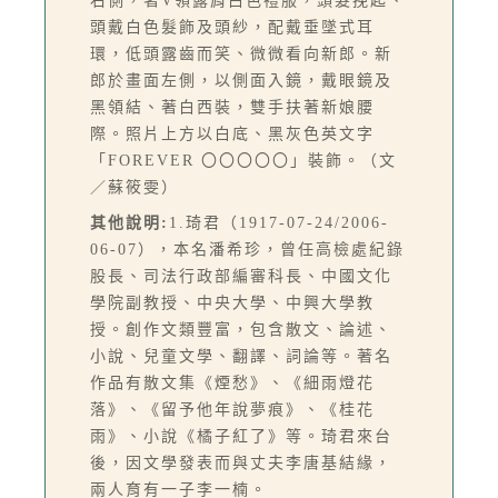
右側，著V領露肩白色禮服，頭髮挽起、
頭戴白色髮飾及頭紗，配戴垂墜式耳
環，低頭露齒而笑、微微看向新郎。新
郎於畫面左側，以側面入鏡，戴眼鏡及
黑領結、著白西裝，雙手扶著新娘腰
際。照片上方以白底、黑灰色英文字
「FOREVER 〇〇〇〇〇」裝飾。（文
／蘇筱雯）
其他說明:
1.琦君（1917-07-24/2006-
06-07），本名潘希珍，曾任高檢處紀錄
股長、司法行政部編審科長、中國文化
學院副教授、中央大學、中興大學教
授。創作文類豐富，包含散文、論述、
小說、兒童文學、翻譯、詞論等。著名
作品有散文集《煙愁》、《細雨燈花
落》、《留予他年說夢痕》、《桂花
雨》、小說《橘子紅了》等。琦君來台
後，因文學發表而與丈夫李唐基結緣，
兩人育有一子李一楠。