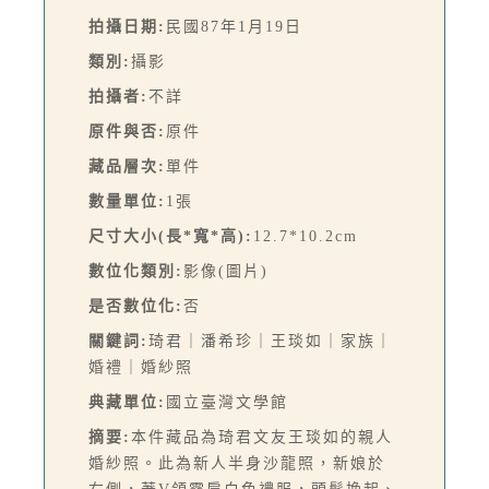
拍攝日期:
民國87年1月19日
類別:
攝影
拍攝者:
不詳
原件與否:
原件
藏品層次:
單件
數量單位:
1張
尺寸大小(長*寬*高):
12.7*10.2cm
數位化類別:
影像(圖片)
是否數位化:
否
關鍵詞:
琦君｜潘希珍｜王琰如｜家族｜
婚禮｜婚紗照
典藏單位:
國立臺灣文學館
摘要:
本件藏品為琦君文友王琰如的親人
婚紗照。此為新人半身沙龍照，新娘於