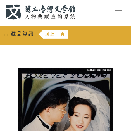
跳到主要內容
:::
藏品資訊
回上一頁
:::