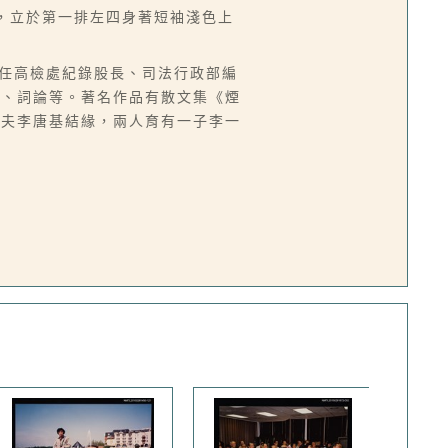
，立於第一排左四身著短袖淺色上
台，曾任高檢處紀錄股長、司法行政部編
譯、詞論等。著名作品有散文集《煙
丈夫李唐基結緣，兩人育有一子李一