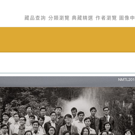
藏品查詢
分類瀏覽
典藏精選
作者瀏覽
圖像