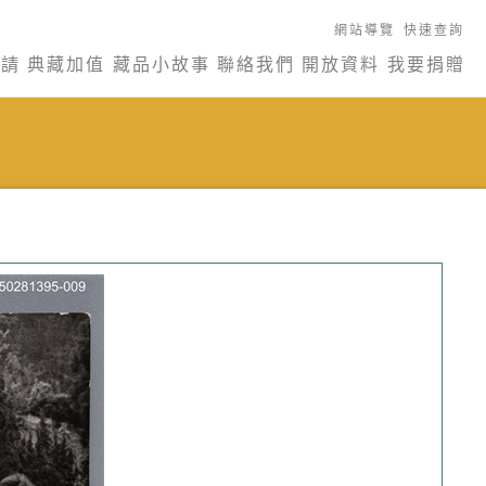
網站導覽
快速查詢
申請
典藏加值
藏品小故事
聯絡我們
開放資料
我要捐贈