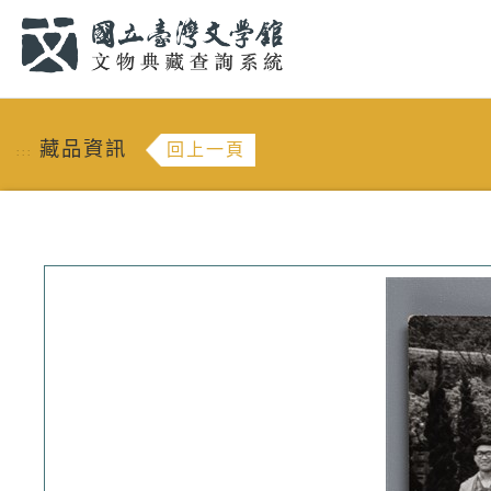
跳到主要內容
:::
藏品資訊
回上一頁
:::