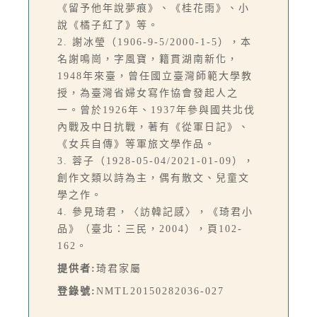
《留予他年說夢痕》、《桂花雨》、小
說《橘子紅了》等。
2. 謝冰瑩（1906-9-5/2000-1-5），本
名謝鳴崗，字風寶，籍貫湖南新化，
1948年來臺，曾任國立臺灣師範大學教
授，為臺灣省婦女寫作協會發起人之
一。曾於1926年、1937年參與國共北伐
內戰及中日抗戰，著有《從軍日記》、
《女兵自傳》等軍旅文學作品。
3. 蓉子（1928-05-04/2021-01-09），
創作文類以詩為主，偶有散文、兒童文
學之作。
4. 參見琦君，〈訪韓記感〉，《琦君小
品》（臺北：三民，2004），頁102-
162。
提供者:
琦君家屬
登錄號:
NMTL20150282036-027