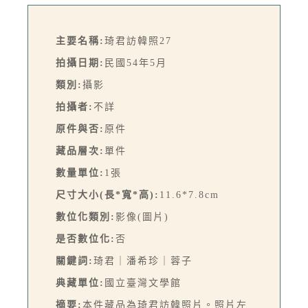
主要名稱:
琦君訪韓照27
拍攝日期:
民國54年5月
類別:
攝影
拍攝者:
不詳
原件與否:
原件
藏品層次:
單件
數量單位:
1張
尺寸大小(長*寬*高):
11.6*7.8cm
數位化類別:
影像(圖片)
是否數位化:
否
關鍵詞:
琦君｜潘希珍｜蓉子
典藏單位:
國立臺灣文學館
摘要:
本件藏品為琦君訪韓照片。照片左