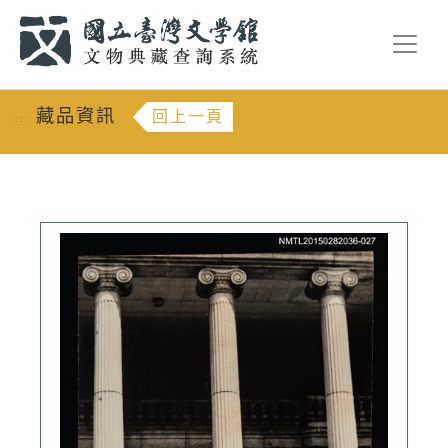
跳到主要內容
:::
藏品資訊
回上一頁
:::