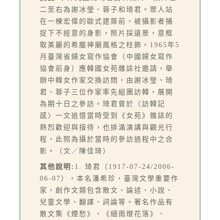
二至右為謝冰瑩、蓉子和琦君。眾人站
在一棟宏偉的歐式建築前，被攝影者捕
捉下不經意的身影，照片採遠景，意框
取美麗的希臘神廟風格之柱飾。1965年5
月臺灣省婦女寫作協會（中國婦女寫作
協會前身）應韓國女苑雜誌社邀請，舉
辦中韓女作家交換訪問，由謝冰瑩、琦
君、蓉子三位作家率先組團訪韓，展開
為期十日之參訪。琦君曾於〈訪韓記
感〉一文追憶當時受到《女苑》雜誌的
熱烈歡迎與接待，也排滿演講與觀光行
程，此照為攝於當時的參訪過程中之合
影。（文／陳佳琦）
其他說明:
1. 琦君（1917-07-24/2006-
06-07），本名潘希珍，臺灣文學重要作
家，創作文類包含散文、論述、小說、
兒童文學、翻譯、詞論等。著名作品有
散文集《煙愁》、《細雨燈花落》、