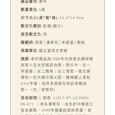
藏品層次:
單件
數量單位:
1張
尺寸大小(長*寬*高):
10.2*14.9cm
數位化類別:
影像(圖片)
是否數位化:
否
關鍵詞:
琦君│潘希珍│李唐基│簡宛
典藏單位:
國立臺灣文學館
摘要:
本件藏品為1980年代琦君夫婦與簡
宛等人在太空梭前合照。照片中，左一
李唐基；左二簡宛；左三琦君，後方廣
場有一巨大展示用火箭，機械體上漆有
USA字樣，有許多遊客在附近參觀拍
照。（文／廖堅均）
其他說明:
1.琦君（1917-07-24/2006-
06-07），本名潘希珍，出生於中國浙江
省永嘉縣，1949年隨國民政府來臺，曾