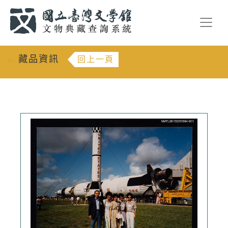
跳到主要內容
:::
藏品資訊
回上一頁
:::