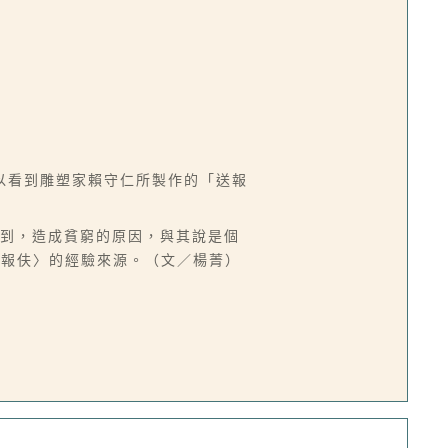
以看到雕塑家賴守仁所製作的「送報
知到，造成貧窮的原因，與其說是個
送報伕〉的經驗來源。（文／楊菁）