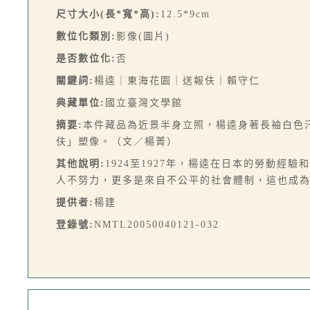
尺寸大小(長*寬*高):
12.5*9cm
數位化類別:
影像(圖片)
是否數位化:
否
關鍵詞:
楊逵｜東海花園｜送報伕｜賴守仁
典藏單位:
國立臺灣文學館
摘要:
本件藏品為近景半身立照，楊逵身著長袖白色
伕」塑像。（文／楊菁）
其他說明:
1924至1927年，楊逵在日本的勞動
人不努力，更多是來自不公平的社會體制，這也成
提供者:
楊建
登錄號:
NMTL20050040121-032