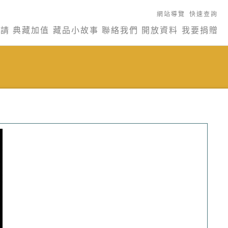
網站導覽
快速查詢
申請
典藏加值
藏品小故事
聯絡我們
開放資料
我要捐贈