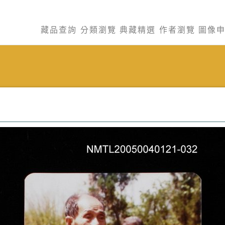
藏品查詢
分類瀏覽
典藏精選
作者瀏覽
圖像