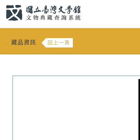
跳到主要內容
:::
藏品資訊
回上一頁
:::