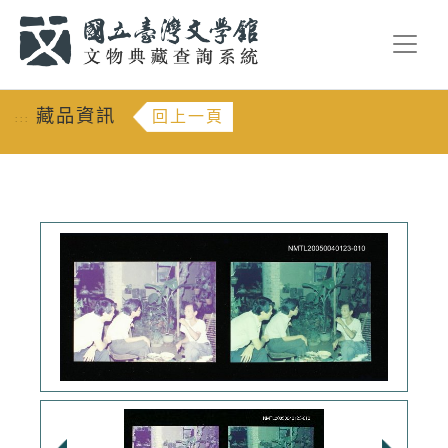
跳到主要內容
:::
藏品資訊
回上一頁
:::