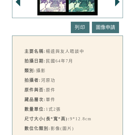
列印
主要名稱:
楊逵與友人晤談中
拍攝日期:
民國64年7月
類別:
攝影
拍攝者:
河原功
原件與否:
原件
藏品層次:
單件
數量單位:
1式2張
尺寸大小(長*寬*高):
9*12.8cm
數位化類別:
影像(圖片)