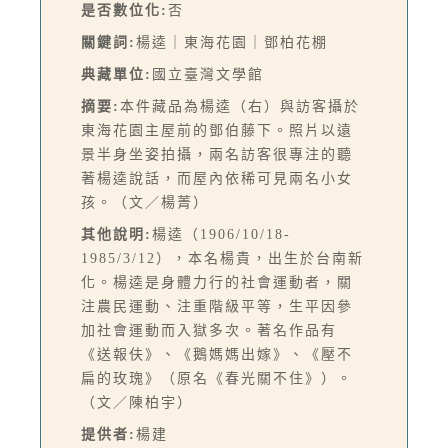
是否數位化:
否
關鍵詞:
楊逵｜東海花園｜鄧柏花棚
典藏單位:
國立臺灣文學館
摘要:
本件藏品為楊逵（右）與訪客攝於
東海花園主屋前的鄧伯藤下。照片以遠
景半身坐姿拍攝，兩名訪客很專注的聽
著楊逵說話，而屋內依稀可見兩名小女
孩。（文／楊菁）
其他說明:
楊逵（1906/10/18-
1985/3/12），本名楊貴，出生於台南新
化。楊逵是身體力行的社會運動者，關
注農民運動、注重階級平等，生平因參
加社會運動而入獄多次。著名作品有
《送報伕》、《鵝媽媽出嫁》、《壓不
扁的玫瑰》（原名《春光關不住》）。
（文／陳柏宇）
提供者:
楊建