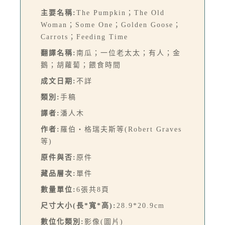
主要名稱:
The Pumpkin；The Old
Woman；Some One；Golden Goose；
Carrots；Feeding Time
翻譯名稱:
南瓜；一位老太太；有人；金
鵝；胡蘿蔔；餵食時間
成文日期:
不詳
類別:
手稿
譯者:
潘人木
作者:
羅伯‧格瑞夫斯等(Robert Graves
等)
原件與否:
原件
藏品層次:
單件
數量單位:
6張共8頁
尺寸大小(長*寬*高):
28.9*20.9cm
數位化類別:
影像(圖片)