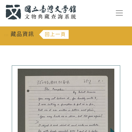
跳到主要內容
:::
藏品資訊
回上一頁
:::