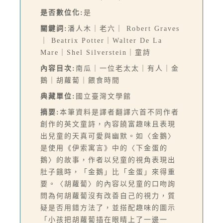
是否數位化:
是
關鍵詞:
潘人木｜老六｜ Robert Graves
｜ Beatrix Potter｜Walter De La
Mare｜Shel Silverstein｜童詩
內容目次:
南瓜｜一位老太太｜有人｜金
鵝｜胡蘿蔔｜餵食時間
典藏單位:
國立臺灣文學館
摘要:
本筆資料是譯者翻譯六首不同作者
創作的英文童詩，內容饒富趣味且表現
出兒童的天真可愛與幽默。如〈金鵝〉
是使用《伊索寓言》中的〈下金蛋的
鵝〉的故事，作者以兒童的視角表現出
肚子餓時，「金鵝」比「金蛋」來得重
要。〈胡蘿蔔〉的內容以兒童的口吻詢
問為何胡蘿蔔沒有改善自己的視力，質
疑是否用錯方法了，並搭配趣味的圖示
「小孩把胡蘿蔔插在眼睛上了一邊一