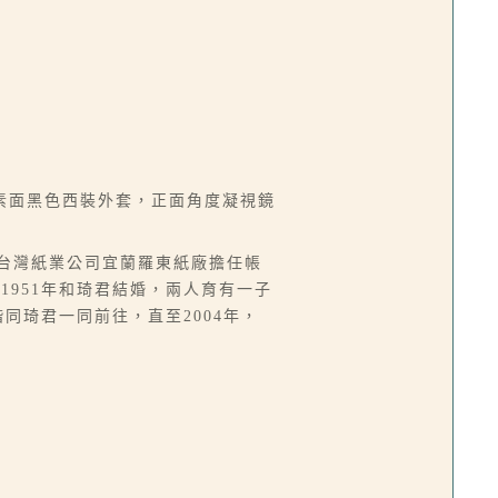
素面黑色西裝外套，正面角度凝視鏡
先在台灣紙業公司宜蘭羅東紙廠擔任帳
951年和琦君結婚，兩人育有一子
同琦君一同前往，直至2004年，