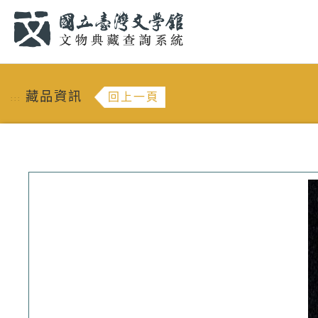
跳到主要內容
:::
藏品資訊
回上一頁
:::