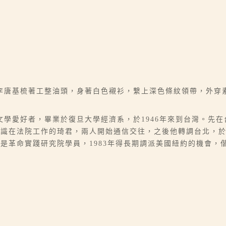
李唐基梳著工整油頭，身著白色襯衫，繫上深色條紋領帶，外穿
四川人，文學愛好者，畢業於復旦大學經濟系，於1946年來到台灣。
識在法院工作的琦君，兩人開始通信交往，之後他轉調台北，於1
革命實踐研究院學員，1983年得長期調派美國紐約的機會，偕