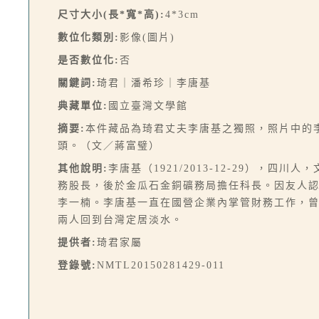
尺寸大小(長*寬*高):
4*3cm
數位化類別:
影像(圖片)
是否數位化:
否
關鍵詞:
琦君｜潘希珍｜李唐基
典藏單位:
國立臺灣文學館
摘要:
本件藏品為琦君丈夫李唐基之獨照，照片中的
頭。（文／蔣富璧）
其他說明:
李唐基（1921/2013-12-29），
務股長，後於金瓜石金銅礦務局擔任科長。因友人認
李一楠。李唐基一直在國營企業內掌管財務工作，曾是
兩人回到台灣定居淡水。
提供者:
琦君家屬
登錄號:
NMTL20150281429-011