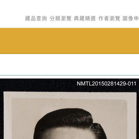
藏品查詢
分類瀏覽
典藏精選
作者瀏覽
圖像