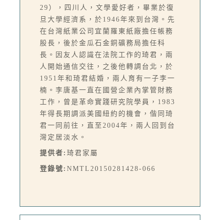
29），四川人，文學愛好者，畢業於復
旦大學經濟系，於1946年來到台灣。先
在台灣紙業公司宜蘭羅東紙廠擔任帳務
股長，後於金瓜石金銅礦務局擔任科
長。因友人認識在法院工作的琦君，兩
人開始通信交往，之後他轉調台北，於
1951年和琦君結婚，兩人育有一子李一
楠。李唐基一直在國營企業內掌管財務
工作，曾是革命實踐研究院學員，1983
年得長期調派美國紐約的機會，偕同琦
君一同前往，直至2004年，兩人回到台
灣定居淡水。
提供者:
琦君家屬
登錄號:
NMTL20150281428-066