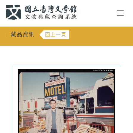
跳到主要內容
:::
藏品資訊
回上一頁
:::