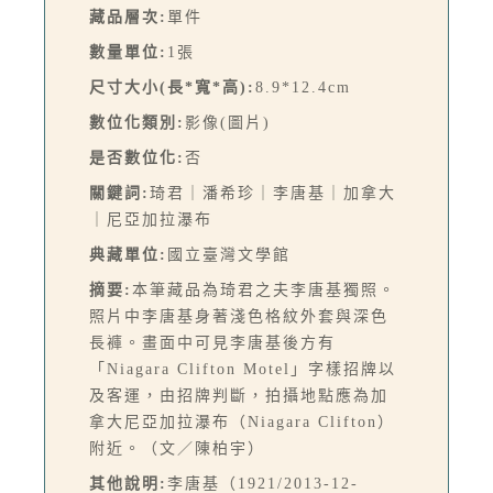
藏品層次:
單件
數量單位:
1張
尺寸大小(長*寬*高):
8.9*12.4cm
數位化類別:
影像(圖片)
是否數位化:
否
關鍵詞:
琦君｜潘希珍｜李唐基｜加拿大
｜尼亞加拉瀑布
典藏單位:
國立臺灣文學館
摘要:
本筆藏品為琦君之夫李唐基獨照。
照片中李唐基身著淺色格紋外套與深色
長褲。畫面中可見李唐基後方有
「Niagara Clifton Motel」字樣招牌以
及客運，由招牌判斷，拍攝地點應為加
拿大尼亞加拉瀑布（Niagara Clifton）
附近。（文／陳柏宇）
其他說明:
李唐基（1921/2013-12-