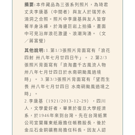
摘要:
本件藏品為三張系列照片，為琦君
丈夫李唐基（中間者）與友人於瑞芳水
湳洞之合照。照片中李唐基與友人皆穿
著半身泳褲，於海邊巨岩上拍攝，畫面
中可見沿岸浪花激盪、浪潮洶湧。（文
／蔣富璧）
其他說明:
1.第1/3張照片背面寫有「浪花
四射 卅八年七月廿四日午」。 2.第2/3
張照片背面寫有「浪淘盡千古風流人物
卅八年七月廿四日於水南硐颱風過境
時」。 3.第3/3張照片背面寫有「望而生
畏 卅八年七月廿四日 水南硐颱風過境之
時」。
2.李唐基（1921/2013-12-29），四川
人，文學愛好者，畢業於復旦大學經濟
系，於1946年來到台灣。先在台灣紙業
公司宜蘭羅東紙廠擔任帳務股長，後於
金瓜石金銅礦務局擔任科長。因友人認