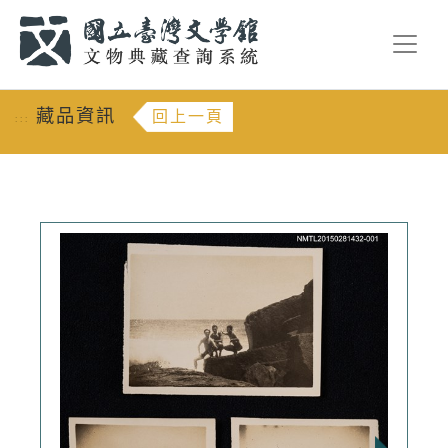
跳到主要內容
:::
藏品資訊
回上一頁
:::