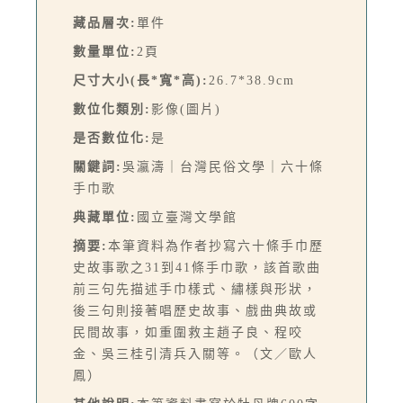
藏品層次:
單件
數量單位:
2頁
尺寸大小(長*寬*高):
26.7*38.9cm
數位化類別:
影像(圖片)
是否數位化:
是
關鍵詞:
吳瀛濤｜台灣民俗文學｜六十條
手巾歌
典藏單位:
國立臺灣文學館
摘要:
本筆資料為作者抄寫六十條手巾歷
史故事歌之31到41條手巾歌，該首歌曲
前三句先描述手巾樣式、繡樣與形狀，
後三句則接著唱歷史故事、戲曲典故或
民間故事，如重圍救主趙子良、程咬
金、吳三桂引清兵入關等。（文／歐人
鳳）