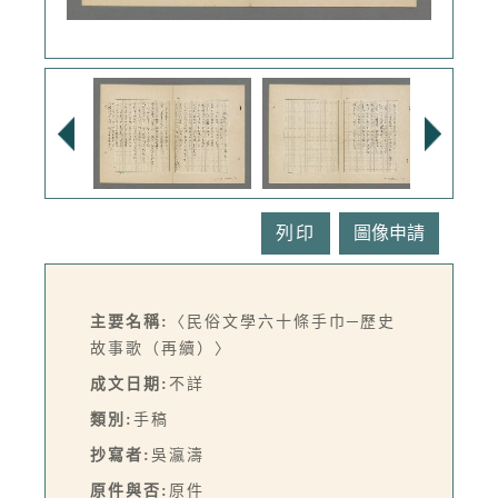
列印
主要名稱:
〈民俗文學六十條手巾─歷史
故事歌（再續）〉
成文日期:
不詳
類別:
手稿
抄寫者:
吳瀛濤
原件與否:
原件