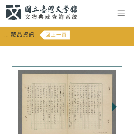
跳到主要內容
:::
藏品資訊
回上一頁
:::