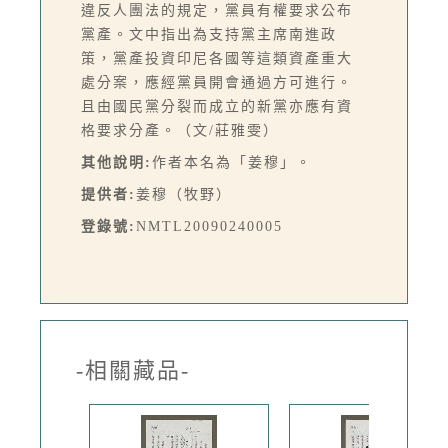
違反人團法的規定，黨員有權要求公布
黨產。文中指出為支持黨主席南進政
策，黨產投資印尼各國等這類資產重大
處分案，應經黨員開會通過方可進行。
且由國民黨分裂而成立的新黨亦應有資
格要求分產。（文/莊雅雯）
其他說明:
作者本名為「姜穆」。
提供者:
姜穆（牧野）
登錄號:
NMTL20090240005
-相關藏品-