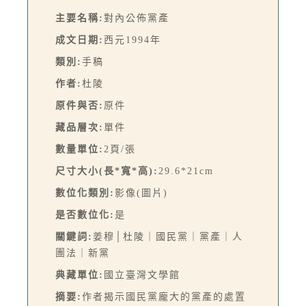
主要名稱:
對內公佈黨產
成文日期:
西元1994年
類別:
手稿
作者:
杜陵
原件與否:
原件
藏品層次:
單件
數量單位:
2頁/張
尺寸大小(長*寬*高):
29.6*21cm
數位化類別:
影像(圖片)
是否數位化:
是
關鍵詞:
姜穆│杜陵｜國民黨｜黨產｜人
團法｜新黨
典藏單位:
國立臺灣文學館
摘要:
作者揭示國民黨龐大的黨產的處置