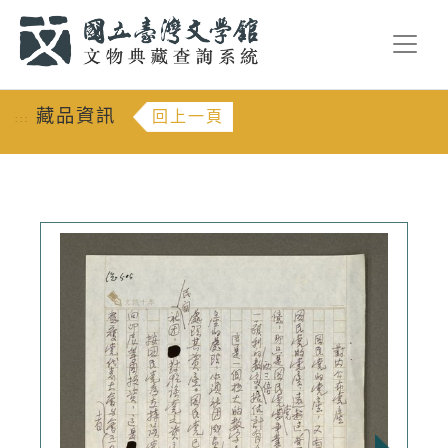
跳到主要內容
:::
藏品資訊
回上一頁
:::