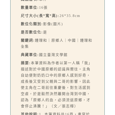
數量單位:
16張
尺寸大小(長*寬*高):
26*35.8cm
數位化類別:
影像(圖片)
是否數位化:
是
關鍵詞:
鍾理和｜原鄉人｜中國｜鍾理和
全集
典藏單位:
國立臺灣文學館
摘要:
本筆資料為作者以第一人稱「我」
描述對於中國原鄉的認識與嚮往。主角
自幼便對奶奶口中的原鄉人感到好奇，
成長後又受到父親與二哥的影響，因此
使主角在二哥前往重慶後，對生活感到
空虛，於是毅然決然離開台灣到中國，
認為「原鄉人的血，必須流返原鄉，才
會停止沸騰！」（文／張志樺）
其他說明:
1. 本筆資料共16頁，書寫於