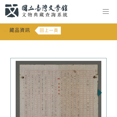
跳到主要內容
:::
藏品資訊
回上一頁
:::