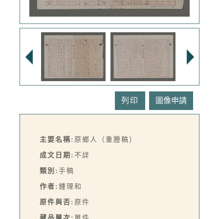
列印
主要名稱:
原鄉人（重謄稿）
成文日期:
不詳
類別:
手稿
作者:
鍾理和
原件與否:
原件
藏品層次:
單件