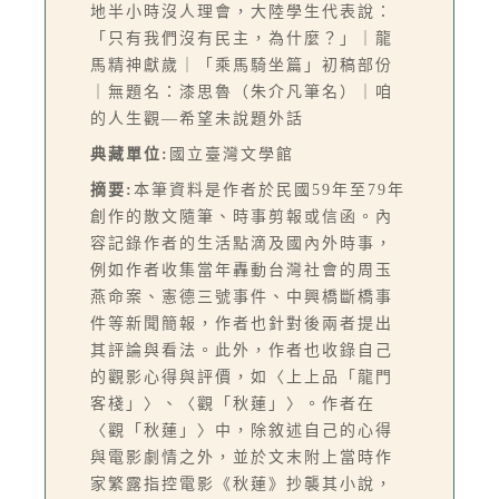
地半小時沒人理會，大陸學生代表說：
「只有我們沒有民主，為什麼？」｜龍
馬精神獻歲｜「乘馬騎坐篇」初稿部份
｜無題名：漆思魯（朱介凡筆名）｜咱
的人生觀—希望未說題外話
典藏單位:
國立臺灣文學館
摘要:
本筆資料是作者於民國59年至79年
創作的散文隨筆、時事剪報或信函。內
容記錄作者的生活點滴及國內外時事，
例如作者收集當年轟動台灣社會的周玉
燕命案、憲德三號事件、中興橋斷橋事
件等新聞簡報，作者也針對後兩者提出
其評論與看法。此外，作者也收錄自己
的觀影心得與評價，如〈上上品「龍門
客棧」〉、〈觀「秋蓮」〉。作者在
〈觀「秋蓮」〉中，除敘述自己的心得
與電影劇情之外，並於文末附上當時作
家繁露指控電影《秋蓮》抄襲其小說，