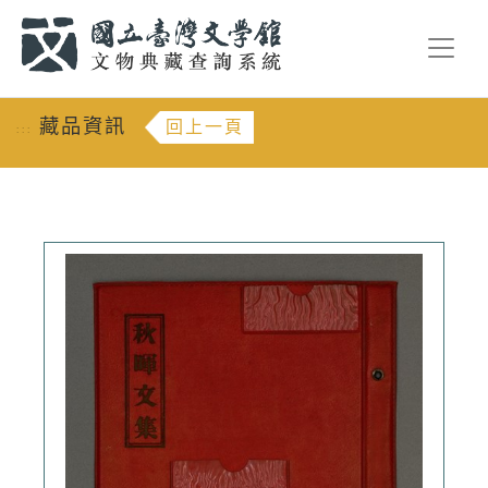
跳到主要內容
:::
藏品資訊
回上一頁
:::