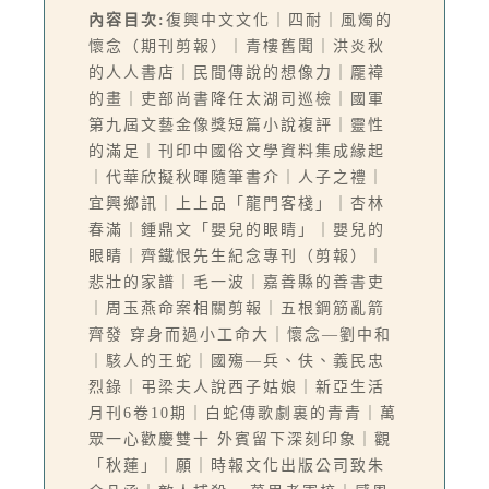
內容目次:
復興中文文化｜四耐｜風燭的
懷念（期刊剪報）｜青樓舊聞｜洪炎秋
的人人書店｜民間傳說的想像力｜龎褘
的畫｜吏部尚書降任太湖司巡檢｜國軍
第九屆文藝金像獎短篇小說複評｜靈性
的滿足｜刊印中國俗文學資料集成緣起
｜代華欣擬秋暉隨筆書介｜人子之禮｜
宜興鄉訊｜上上品「龍門客棧」｜杏林
春滿｜鍾鼎文「嬰兒的眼睛」｜嬰兒的
眼睛｜齊鐵恨先生紀念專刊（剪報）｜
悲壯的家譜｜毛一波｜嘉善縣的善書吏
｜周玉燕命案相關剪報｜五根鋼筋亂箭
齊發 穿身而過小工命大｜懷念—劉中和
｜駭人的王蛇｜國殤—兵、伕、義民忠
烈錄｜弔梁夫人說西子姑娘｜新亞生活
月刊6卷10期｜白蛇傳歌劇裏的青青｜萬
眾一心歡慶雙十 外賓留下深刻印象｜觀
「秋蓮」｜願｜時報文化出版公司致朱