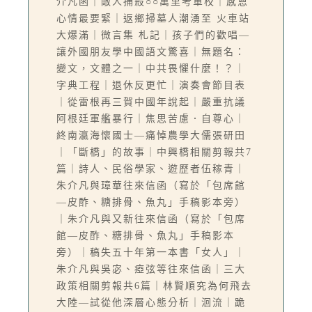
介凡函｜敵人捕殺○○萬里考軍校｜感恩
心情最要緊｜返鄉掃墓人潮湧至 火車站
大爆滿｜微言集 札記｜孩子們的歡唱—
讓外國朋友學中國語文驚喜｜無題名：
變文，文體之一｜中共畏懼什麼！？｜
字典工程｜退休反更忙｜演奏會節目表
｜從雷根再三賀中國年說起｜嚴重抗議
阿根廷軍艦暴行｜焦思苦慮．自尊心｜
終南瀛海懷國士—痛悼農學大儒張研田
｜「斷橋」的故事｜中興橋相關剪報共7
篇｜詩人、民俗學家、遊歷者伍稼青｜
朱介凡與璋華往來信函（寫於「包席館
—皮酢、糖排骨、魚丸」手稿影本旁）
｜朱介凡與又新往來信函（寫於「包席
館—皮酢、糖排骨、魚丸」手稿影本
旁）｜稿失五十年第一本書「女人」｜
朱介凡與吳宓、瘂弦等往來信函｜三大
政策相關剪報共6篇｜林賢順究為何飛去
大陸—試從他深層心態分析｜洄流｜跪