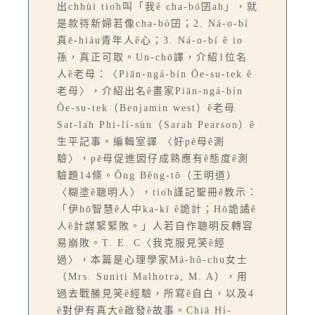
出chhùi tio̍h叫「我ê cha-bó͘囝ah」，就
是款待新婦若像cha-bó͘囝；2. Ná-o-bí
真ē-hiáu青年人ê心；3. Ná-o-bí ê io
孫，真正可取。Un-chō͘譯，介紹1位名
人ê老母：〈Piān-ngá-bín Ōe-su-tek ê
老母〉，介紹出名ê畫家Piān-ngá-bín
Ōe-su-tek（Benjamin west）ê老母
Sat-la̍h Phi-lí-sùn（Sarah Pearson）ê
生平記事。編輯室譯 〈好pē母ê測
驗〉，pē母促進囡仔成熟應有ê態度ê測
驗題14條。Ông Bêng-tō（王明道）
〈糊塗ê聰明人〉，tio̍h謹記聖冊ê教示：
「伊hō͘智慧ê人中ka-kī ê詭計；Hō͘詭譎ê
人ê計謀緊緊敗。」人若自作聰明反轉容
易崩敗。T. E. C〈我克服見笑ê經
過〉，本篇是心理學家Má-hô-chu女士
（Mrs. Suniti Malhotra, M. A），用
過去戰勝見笑ê經驗，所寫ê自白，以及4
ê對伊有真大ê啟發ê故事。Chiā Hí-