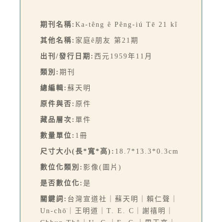
期刊名稱:
Ka-têng ê Pêng-iú Tē 21 kî
其他名稱:
家庭ê朋友 第21期
出刊/發行日期:
西元1959年11月
類別:
期刊
總編輯:
蘇天明
原件與否:
原件
藏品層次:
單件
數量單位:
1冊
尺寸大小(長*寬*高):
18.7*13.3*0.3cm
數位化類別:
影像(圖片)
是否數位化:
是
關鍵詞:
台灣宣道社｜蘇天明｜賴仁聲｜
Un-chō͘｜王明道｜T. E. C｜謝禧明｜