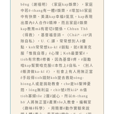
bêng（謝禧明）〈家庭kap娛樂〉，家庭
中若ē-thang有一體ê娛樂，ē增加hō͘家庭
中有快樂、美滿kap幸福ê氣氛，kap表現
出厝內ê人合作ê精神，而且家庭ê娛樂
kap教育mā有密切ê關係。Chhun Thô
〈得救〉，基督福音詩。〈Cháiⁿ -iūⁿ消
除自私〉，U. C.譯，常常想別人ê優
點，koh常常想ka-kī ê弱點，就ē漸漸克
服「惟我自尊」ê心理；Koh最要緊ê，
tio̍h有宗教ê修養，因為基督ê疼，ē鼓勵
咱kap幫贊咱克服tī本性上ê自私。〈別人
ê賑濟做ka-kī ê〉，社會上有人用無正當
ê手段得tio̍h錢財koh提去救助sòng-
hiong人或是捐助教會，che是hō͘聖神憂
悶，lóng無利益，chit號ê所kiâⁿ m̄值
tio̍h寡婦tôe 2厘ê誠心，所以m̄-thang
hō͘ 人將無正當ê產業tôe入教會。編輯室
〈趣味ê科學〉，用簡單ê動作實驗來說