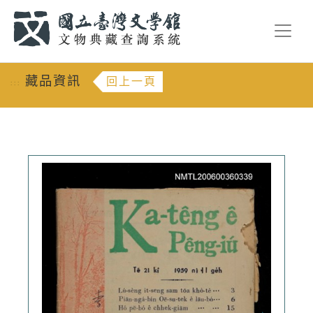
跳到主要內容
:::
藏品資訊
回上一頁
:::