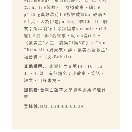
明人體ê重心、垂直線ê變化。E. C.〈因
為Cha-lí ê緣故〉，喻道故事，講1 ê
pù-lâng真好款待1 ê衫褲破爛koh破病面
ê士兵，因為伊是pù-lâng ê囝Cha-lí ê朋
友；所以咱ǹg上帝無論求sím-mi̍h，tio̍h
靠伊ê囝耶穌ê名來求，就beh得tio̍h。
〈讚美主ê人生—詩篇71篇6節〉，Chiu
Thian-lâi（周天來）譯，讚美基督救主ê
福音詩。（文/Bo̍k ilī）
其他說明:
1.本資料內文第14、16、32、
35、48頁，有無題名：小故事、笑話、
短文，目錄未揭。
提供者:
台灣白話字文學資料蒐集整理計
畫
登錄號:
NMTL20080360339