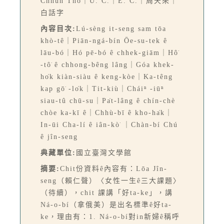
Chhun Thô｜U. C.｜E. C.｜周天來｜
白話字
內容目次:
Lú-sèng it-seng sam tōa
khò-tê｜Piān-ngá-bín Ōe-su-tek ê
lāu-bó｜Hó pē-bó ê chhek-giām｜Hô͘
-tô͘ ê chhong-bêng lâng｜Góa khek-
ho̍k kiàn-siàu ê keng-kòe｜Ka-têng
kap gō͘ -lo̍k｜Tit-kiù｜Cháiⁿ -iūⁿ
siau-tû chū-su｜Pa̍t-lâng ê chín-chè
chòe ka-kī ê｜Chhù-bī ê kho-ha̍k｜
In-ūi Cha-lí ê iân-kò͘ ｜Chàn-bí Chú
ê jîn-seng
典藏單位:
國立臺灣文學館
摘要:
Chit份資料ê內容有：Lōa Jîn-
seng（賴仁聲）〈女性一生ê三大課題〉
（待續），chit 課講「好ta-ke」，講
Ná-o-bí（拿俄美）是出名標準ê好ta-
ke，理由有：1. Ná-o-bí對in新婦ê稱呼