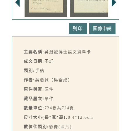
列印
主要名稱:
吳潛誠博士論文資料卡
成文日期:
不詳
類別:
手稿
作者:
吳潛誠（吳全成）
原件與否:
原件
藏品層次:
單件
數量單位:
724張共724頁
尺寸大小(長*寬*高):
8.4*12.6cm
數位化類別:
影像(圖片)