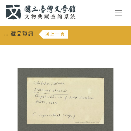
跳到主要內容
:::
藏品資訊
回上一頁
:::