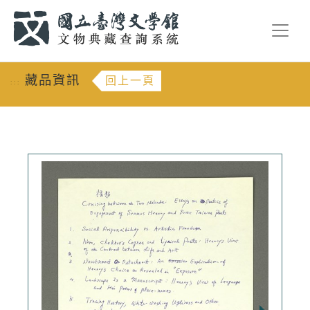
跳到主要內容
:::
藏品資訊
回上一頁
:::