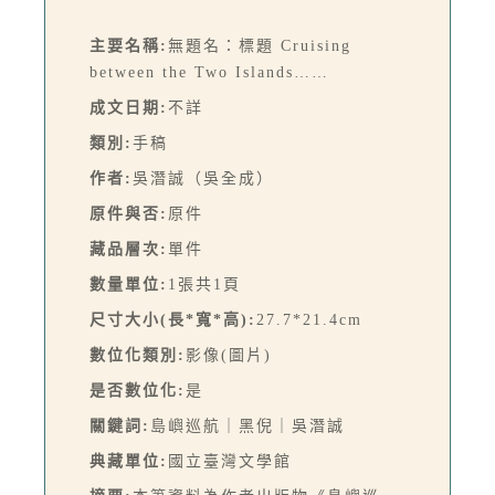
主要名稱:
無題名：標題 Cruising
between the Two Islands……
成文日期:
不詳
類別:
手稿
作者:
吳潛誠（吳全成）
原件與否:
原件
藏品層次:
單件
數量單位:
1張共1頁
尺寸大小(長*寬*高):
27.7*21.4cm
數位化類別:
影像(圖片)
是否數位化:
是
關鍵詞:
島嶼巡航｜黑倪｜吳潛誠
典藏單位:
國立臺灣文學館