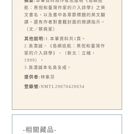
摘要:
本筆資料為作者出版物《島嶼巡
航：黑倪和臺灣作家的介入詩學》之英
文書名，以及書中各章節標題的英文翻
譯，還有作者對書籍封面的微調指示。
（文／蔡佩家）
其他說明:
1.本筆資料共1頁。
2.吳潛誠，《島嶼巡航：黑倪和臺灣作
家的介入詩學》，（新北：立緒，
1999）。
3.吳潛誠本名吳全成。
提供者:
林紫芬
登錄號:
NMTL20070420034
-相關藏品-