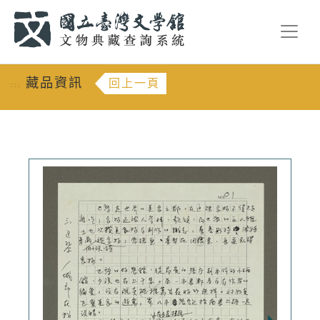
跳到主要內容
:::
藏品資訊
回上一頁
:::