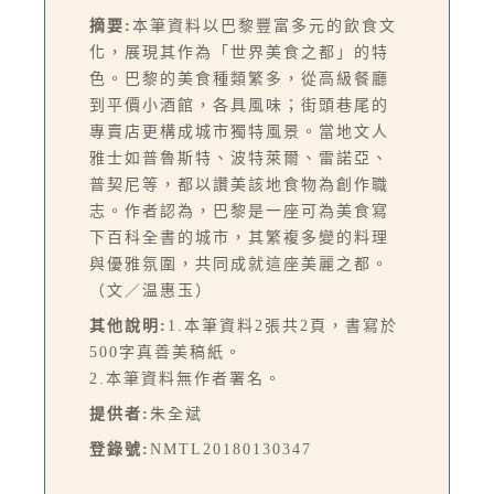
摘要:
本筆資料以巴黎豐富多元的飲食文
化，展現其作為「世界美食之都」的特
色。巴黎的美食種類繁多，從高級餐廳
到平價小酒館，各具風味；街頭巷尾的
專賣店更構成城市獨特風景。當地文人
雅士如普魯斯特、波特萊爾、雷諾亞、
普契尼等，都以讚美該地食物為創作職
志。作者認為，巴黎是一座可為美食寫
下百科全書的城市，其繁複多變的料理
與優雅氛圍，共同成就這座美麗之都。
（文／温惠玉）
其他說明:
1.本筆資料2張共2頁，書寫於
500字真善美稿紙。
2.本筆資料無作者署名。
提供者:
朱全斌
登錄號:
NMTL20180130347